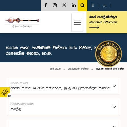
E
|
த
|
මගේ පාර්ලිමේන්තුව
මෙතැනින් පිවිසෙන්න
කාරක සභා පැමිණීමේ විස්තර: ගරු නීතිඥ නාමල්
රාජපක්ෂ මහතා, පා.ම.
මුල් පිටුව
පැමිණීමේ විස්තර
නීතිඥ නාමල් රාජපක්ෂ
කාරක සභාව
02
පැමිණි/නොපැමිණි