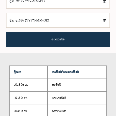
දින සිට (YYYY-MM-DD)
දින දක්වා (YYYY-MM-DD)
සොයන්න
දිනය
පැමිණි/නොපැමිණි
2023-08-22
පැමිණි
2023-01-24
නොපැමිණි
2023-01-19
නොපැමිණි