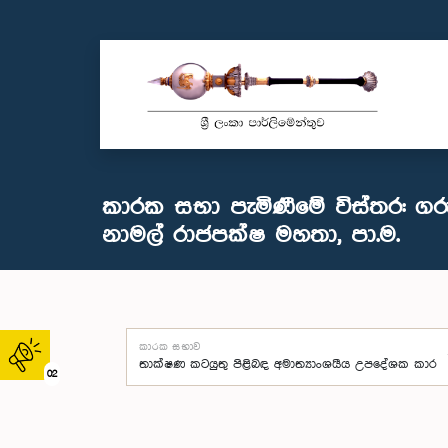
කාරක සභා පැමිණීමේ විස්තර: ගර
නාමල් රාජපක්ෂ මහතා, පා.ම.
කාරක සභාව
02