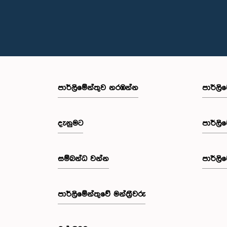
පාර්ලි‌මේන්තුව නරඹන්න
පාර්ලි
දැනුමට
පාර්ලි
සම්බන්ධ වන්න
පාර්ලි
පාර්ලි‌මේන්තුවේ මන්ත්‍රීවරු