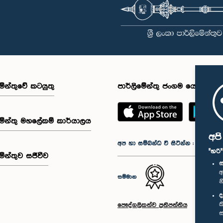
මේන්තුවේ කටයුතු
පාර්ලිමේන්තු ජංගම යෙදුම
මේන්තු මහලේකම් කාර්යාලය
අප
අප හා සම්බන්ධ වී සිටින්න :
"හරි
මේන්තුව සජීවීව
ස
අ
සම්මාන
න
ද
ක
පෞද්ගලිකත්ව ප්‍රතිපත්තිය
ස