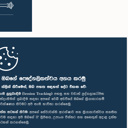
ි ඔබගේ පෞද්ගලිකත්වය අගය කරමු
" ක්ලික් කිරීමෙන්, ඔබ පහත සඳහන් දේට එකඟ වේ:
ැසි ලුහුබැඳීම (Session Tracking):
පහසු සහ වඩාත් පුද්ගලාරෝපිත
ත්දැකීමක් ලබාදීම සඳහා අපගේ වෙබ් අඩවියේ ඔබගේ ක්‍රියාකාරකම්
ිරීක්ෂණය කිරීමට අපි සැසි භාවිතා කරන්නෙමු.
ත්ත සටහන් කිරීම:
අපගේ සේවාවන්හි ආරක්ෂාව සහ ක්‍රියාකාරීත්වය සහතික
ිරීම සඳහා අපි ඔබගේ IP ලිපිනය, උපාංග විස්තර සහ අනෙකුත් අදාළ දත්ත
ටහන් කරගන්නෙමු.