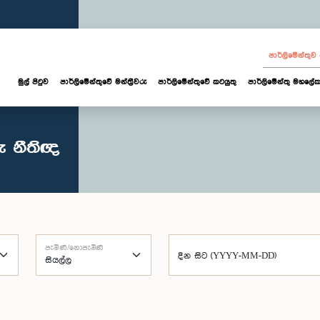
පාර්ලි‌මේන්තු
මුල් පිටුව
පාර්ලි‌මේන්තුවේ මන්ත්‍රීවරු
පාර්ලිමේන්තුවේ කටයුතු
පාර්ලිමේන්තු මහලේක
ු නීතිඥ
පැමිණි/නොපැමිණි
දින සිට (YYYY-MM-DD)