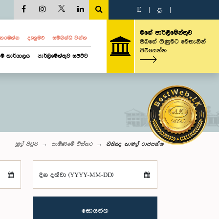
E
|
த
|
මගේ පාර්ලිමේන්තුව
ව නරඹන්න
දැනුමට
සම්බන්ධ වන්න
ඔබගේ ගිණුමට මෙතැනින්
පිවිසෙන්න
ම් කාර්යාලය
පාර්ලිමේන්තුව සජීවීව
මුල් පිටුව
පැමිණීමේ විස්තර
නීතිඥ නාමල් රාජපක්ෂ
දින දක්වා (YYYY-MM-DD)
සොයන්න