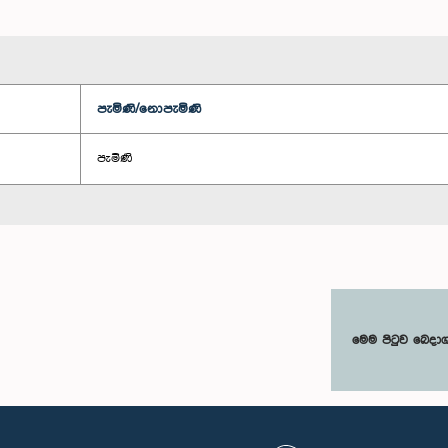
පැමිණි/නොපැමිණි
පැමිණි
මෙම පිටුව බෙදා