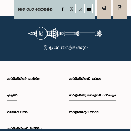
Facebook
මෙම පිටුව බෙදාගන්න
X
WhatsApp
LinkedIn
පාර්ලි‌මේන්තුව නරඹන්න
පාර්ලිමේන්තුවේ කටයුතු
දැනුමට
පාර්ලිමේන්තු මහලේකම් කාර්යාලය
සම්බන්ධ වන්න
පාර්ලිමේන්තුව සජීවීව
පාර්ලි‌මේන්තුවේ මන්ත්‍රීවරු