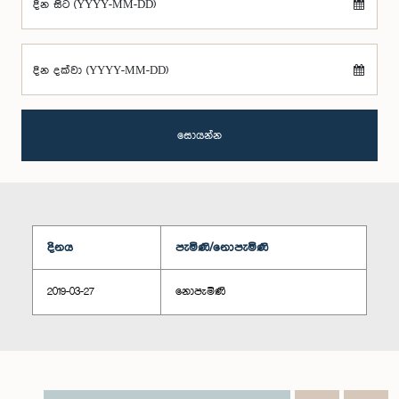
දින සිට (YYYY-MM-DD)
දින දක්වා (YYYY-MM-DD)
සොයන්න
දිනය
පැමිණි/නොපැමිණි
2019-03-27
නොපැමිණි