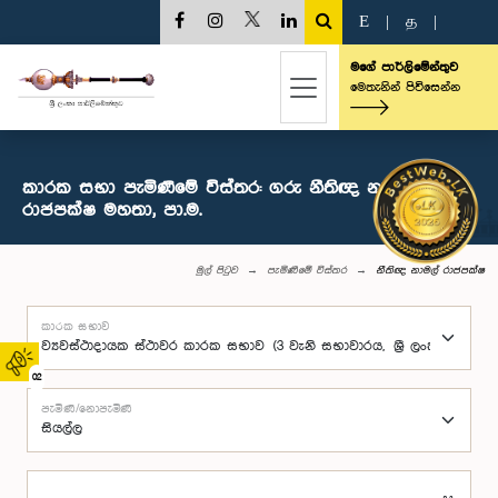
E
|
த
|
මගේ පාර්ලිමේන්තුව
මෙතැනින් පිවිසෙන්න
කාරක සභා පැමිණීමේ විස්තර: ගරු නීතිඥ නාමල්
රාජපක්ෂ මහතා, පා.ම.
මුල් පිටුව
පැමිණීමේ විස්තර
නීතිඥ නාමල් රාජපක්ෂ
කාරක සභාව
02
පැමිණි/නොපැමිණි