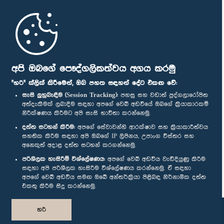
මුල් පිටුව
පාර්ලිමේන්තු ජංගම යෙදුම
අපි ඔබගේ පෞද්ගලිකත්වය අගය කරමු
"හරි" ක්ලික් කිරීමෙන්, ඔබ පහත සඳහන් දේට එකඟ වේ:
සැසි ලුහුබැඳීම (Session Tracking):
පහසු සහ වඩාත් පුද්ගලාරෝපිත
අත්දැකීමක් ලබාදීම සඳහා අපගේ වෙබ් අඩවියේ ඔබගේ ක්‍රියාකාරකම්
නිරීක්ෂණය කිරීමට අපි සැසි භාවිතා කරන්නෙමු.
අප හා සම්බන්ධ වී සිටින්න :
දත්ත සටහන් කිරීම:
අපගේ සේවාවන්හි ආරක්ෂාව සහ ක්‍රියාකාරීත්වය
සහතික කිරීම සඳහා අපි ඔබගේ IP ලිපිනය, උපාංග විස්තර සහ
අනෙකුත් අදාළ දත්ත සටහන් කරගන්නෙමු.
සම්මාන
පරිශීලක හැසිරීම් විශ්ලේෂණය:
අපගේ වෙබ් අඩවිය වැඩිදියුණු කිරීම
සඳහා අපි පරිශීලක හැසිරීම විශ්ලේෂණය කරන්නෙමු. ඒ සඳහා
අපගේ වෙබ් අඩවිය සමඟ ඔබේ අන්තර්ක්‍රියා පිළිබඳ නිර්නාමික දත්ත
පෞද්ගලිකත්ව ප්‍රතිපත්තිය
එකතු කිරීම සිදු කරන්නෙමු.
© ශ්‍රී ලංකා පාර්ලි‌මේන්තුව.
හරි
සියලු හිමිකම් ඇවිරිණි.
නිර්මාණය සහ සංවර්ධනය
TekGeeks