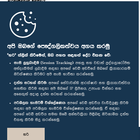
පාර්ලි‌මේන්තුවේ මන්ත්‍රීවරු
මුල් පිටුව
පාර්ලිමේන්තු ජංගම යෙදුම
අපි ඔබගේ පෞද්ගලිකත්වය අගය කරමු
"හරි" ක්ලික් කිරීමෙන්, ඔබ පහත සඳහන් දේට එකඟ වේ:
සැසි ලුහුබැඳීම (Session Tracking):
පහසු සහ වඩාත් පුද්ගලාරෝපිත
අත්දැකීමක් ලබාදීම සඳහා අපගේ වෙබ් අඩවියේ ඔබගේ ක්‍රියාකාරකම්
නිරීක්ෂණය කිරීමට අපි සැසි භාවිතා කරන්නෙමු.
අප හා සම්බන්ධ වී සිටින්න :
දත්ත සටහන් කිරීම:
අපගේ සේවාවන්හි ආරක්ෂාව සහ ක්‍රියාකාරීත්වය
සහතික කිරීම සඳහා අපි ඔබගේ IP ලිපිනය, උපාංග විස්තර සහ
අනෙකුත් අදාළ දත්ත සටහන් කරගන්නෙමු.
සම්මාන
පරිශීලක හැසිරීම් විශ්ලේෂණය:
අපගේ වෙබ් අඩවිය වැඩිදියුණු කිරීම
සඳහා අපි පරිශීලක හැසිරීම විශ්ලේෂණය කරන්නෙමු. ඒ සඳහා
අපගේ වෙබ් අඩවිය සමඟ ඔබේ අන්තර්ක්‍රියා පිළිබඳ නිර්නාමික දත්ත
පෞද්ගලිකත්ව ප්‍රතිපත්තිය
එකතු කිරීම සිදු කරන්නෙමු.
© ශ්‍රී ලංකා පාර්ලි‌මේන්තුව.
හරි
සියලු හිමිකම් ඇවිරිණි.