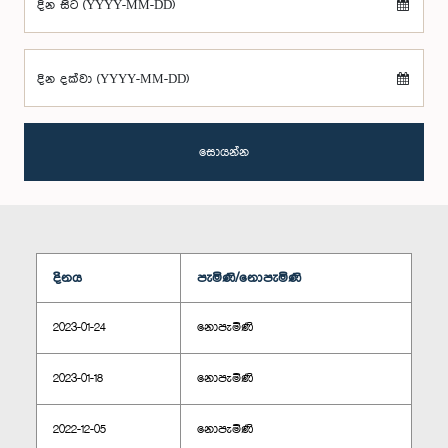
දින සිට (YYYY-MM-DD)
දින දක්වා (YYYY-MM-DD)
සොයන්න
දිනය
පැමිණි/නොපැමිණි
2023-01-24
නොපැමිණි
2023-01-18
නොපැමිණි
2022-12-05
නොපැමිණි