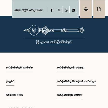
Facebook
මෙම පිටුව බෙදාගන්න
X
WhatsApp
LinkedIn
පාර්ලි‌මේන්තුව නරඹන්න
පාර්ලිමේන්තුවේ කටයුතු
දැනුමට
පාර්ලිමේන්තු මහලේකම් කාර්යාලය
සම්බන්ධ වන්න
පාර්ලිමේන්තුව සජීවීව