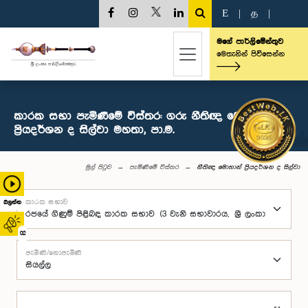
E
|
த
|
මගේ පාර්ලිමේන්තුව
මෙතැනින් පිවිසෙන්න
කාරක සභා පැමිණීමේ විස්තර: ගරු නීතිඥ මොහාන්
ප්‍රියදර්ශන ද සිල්වා මහතා, පා.ම.
මුල් පිටුව
පැමිණීමේ විස්තර
නීතිඥ මොහාන් ප්‍රියදර්ශන ද සිල්වා
කාරක සභාව
බලන්න
02
පැමිණි/නොපැමිණි