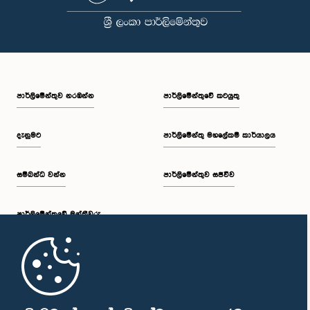
පාර්ලි‌මේන්තුව නරඹන්න
පාර්ලිමේන්තුවේ කටයුතු
දැනුමට
පාර්ලිමේන්තු මහලේකම් කාර්යාලය
සම්බන්ධ වන්න
පාර්ලිමේන්තුව සජීවීව
පාර්ලි‌මේන්තුවේ මන්ත්‍රීවරු
මුල් පිටුව