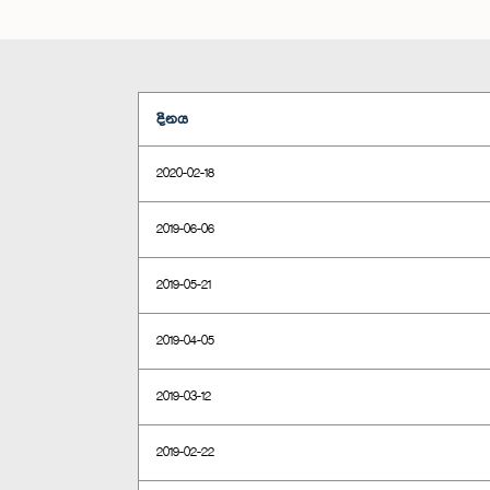
දිනය
2020-02-18
2019-06-06
2019-05-21
2019-04-05
2019-03-12
2019-02-22