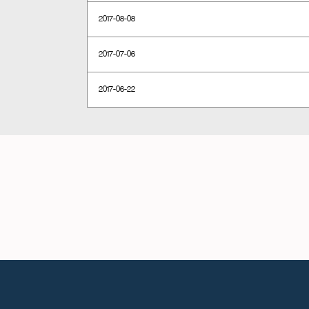
2017-08-08
2017-07-06
2017-06-22