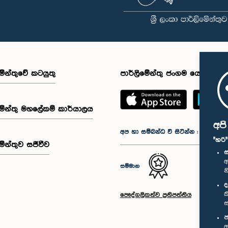
මේන්තුවේ කටයුතු
පාර්ලිමේන්තු ජංගම යෙදුම
මේන්තු මහලේකම් කාර්යාලය
අප
අප හා සම්බන්ධ වී සිටින්න :
"හරි
මේන්තුව සජීවීව
ස
අ
සම්මාන
න
ද
ක
පෞද්ගලිකත්ව ප්‍රතිපත්තිය
ස
ප
අ