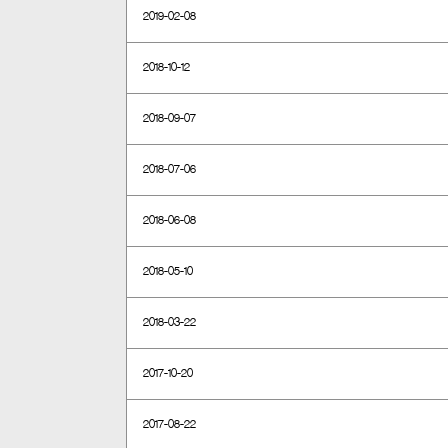
2019-02-08
2018-10-12
2018-09-07
2018-07-06
2018-06-08
2018-05-10
2018-03-22
2017-10-20
2017-08-22