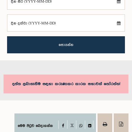
දින සිට (YYYY-MM-DD)
දින දක්වා (YYYY-MM-DD)
සොයන්න
දත්ත ලබාගැනීම සඳහා කරුණාකර කාරක සභාවක් තෝරන්න!
Facebook
මෙම පිටුව බෙදාගන්න
X
WhatsApp
LinkedIn