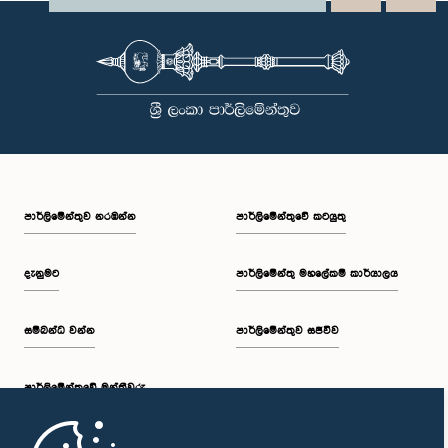
පාර්ලි‌මේන්තුව නරඹන්න
පාර්ලිමේන්තුවේ කටයුතු
දැනුමට
පාර්ලිමේන්තු මහලේකම් කාර්යාලය
සම්බන්ධ වන්න
පාර්ලිමේන්තුව සජීවීව
පාර්ලි‌මේන්තුවේ මන්ත්‍රීවරු
මුල් පිටුව