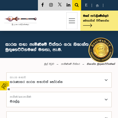
E
|
த
|
මගේ පාර්ලිමේන්තුව
මෙතැනින් පිවිසෙන්න
කාරක සභා පැමිණීමේ විස්තර: ගරු නිශාන්ත
මුතුහෙට්ටිගමගේ මහතා, පා.ම.
මුල් පිටුව
පැමිණීමේ විස්තර
නිශාන්ත මුතුහෙට්ටිගමගේ
කාරක සභාව
02
පැමිණි/නොපැමිණි