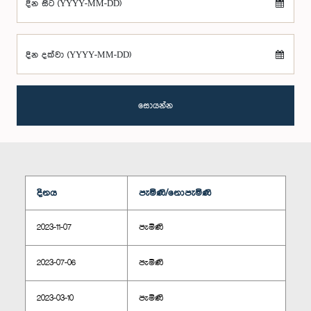
දින සිට (YYYY-MM-DD)
දින දක්වා (YYYY-MM-DD)
සොයන්න
දිනය
පැමිණි/නොපැමිණි
2023-11-07
පැමිණි
2023-07-06
පැමිණි
2023-03-10
පැමිණි