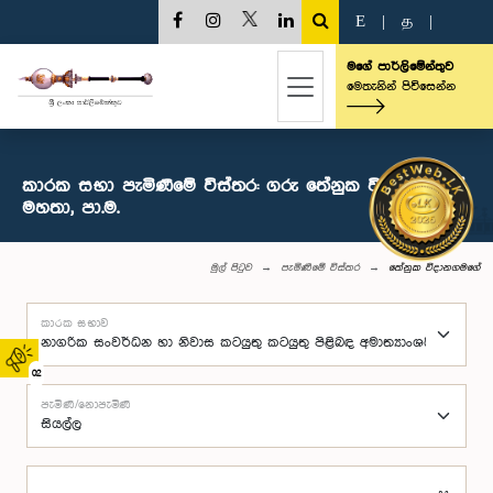
E
|
த
|
මගේ පාර්ලිමේන්තුව
මෙතැනින් පිවිසෙන්න
කාරක සභා පැමිණීමේ විස්තර: ගරු තේනුක විදානගමගේ
මහතා, පා.ම.
මුල් පිටුව
පැමිණීමේ විස්තර
තේනුක විදානගමගේ
කාරක සභාව
02
පැමිණි/නොපැමිණි