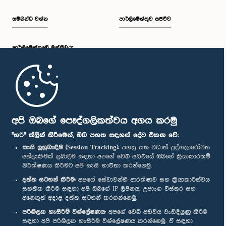
සම්බන්ධ වන්න
පාර්ලිමේන්තුව සජීවීව
පාර්ලි‌මේන්තුවේ මන්ත්‍රීවරු
මුල් පිටුව
පාර්ලිමේන්තු ජංගම යෙදුම
අපි ඔබගේ පෞද්ගලිකත්වය අගය කරමු
"හරි" ක්ලික් කිරීමෙන්, ඔබ පහත සඳහන් දේට එකඟ වේ:
සැසි ලුහුබැඳීම (Session Tracking):
පහසු සහ වඩාත් පුද්ගලාරෝපිත
අත්දැකීමක් ලබාදීම සඳහා අපගේ වෙබ් අඩවියේ ඔබගේ ක්‍රියාකාරකම්
නිරීක්ෂණය කිරීමට අපි සැසි භාවිතා කරන්නෙමු.
අප හා සම්බන්ධ වී සිටින්න :
දත්ත සටහන් කිරීම:
අපගේ සේවාවන්හි ආරක්ෂාව සහ ක්‍රියාකාරීත්වය
සහතික කිරීම සඳහා අපි ඔබගේ IP ලිපිනය, උපාංග විස්තර සහ
අනෙකුත් අදාළ දත්ත සටහන් කරගන්නෙමු.
සම්මාන
පරිශීලක හැසිරීම් විශ්ලේෂණය:
අපගේ වෙබ් අඩවිය වැඩිදියුණු කිරීම
සඳහා අපි පරිශීලක හැසිරීම විශ්ලේෂණය කරන්නෙමු. ඒ සඳහා