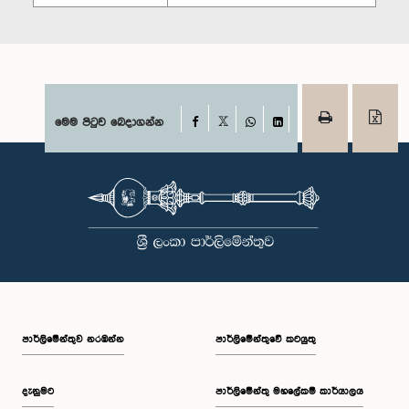
Facebook
මෙම පිටුව බෙදාගන්න
X
WhatsApp
LinkedIn
පාර්ලි‌මේන්තුව නරඹන්න
පාර්ලිමේන්තුවේ කටයුතු
දැනුමට
පාර්ලිමේන්තු මහලේකම් කාර්යාලය