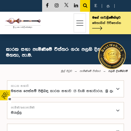
E
|
த
|
මගේ පාර්ලිමේන්තුව
මෙතැනින් පිවිසෙන්න
කාරක සභා පැමිණීමේ විස්තර: ගරු පලනි දිගම්බරම්
මහතා, පා.ම.
මුල් පිටුව
පැමිණීමේ විස්තර
පලනි දිගම්බරම්
කාරක සභාව
02
පැමිණි/නොපැමිණි