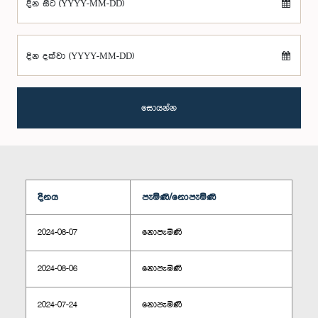
දින සිට (YYYY-MM-DD)
දින දක්වා (YYYY-MM-DD)
සොයන්න
දිනය
පැමිණි/නොපැමිණි
2024-08-07
නොපැමිණි
2024-08-06
නොපැමිණි
2024-07-24
නොපැමිණි