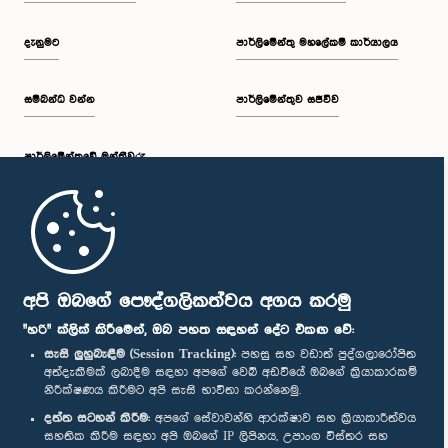
දැනුමට
පාර්ලිමේන්තු මහලේකම් කාර්යාලය
සම්බන්ධ වන්න
පාර්ලිමේන්තුව සජීවීව
පාර්ලි‌මේන්තුවේ මන්ත්‍රීවරු
මුල් පිටුව
පාර්ලිමේන්තු ජංගම යෙදුම
අපි ඔබගේ පෞද්ගලිකත්වය අගය කරමු
"හරි" ක්ලික් කිරීමෙන්, ඔබ පහත සඳහන් දේට එකඟ වේ:
සැසි ලුහුබැඳීම (Session Tracking):
පහසු සහ වඩාත් පුද්ගලාරෝපිත
අත්දැකීමක් ලබාදීම සඳහා අපගේ වෙබ් අඩවියේ ඔබගේ ක්‍රියාකාරකම්
නිරීක්ෂණය කිරීමට අපි සැසි භාවිතා කරන්නෙමු.
අප හා සම්බන්ධ වී සිටින්න :
දත්ත සටහන් කිරීම:
අපගේ සේවාවන්හි ආරක්ෂාව සහ ක්‍රියාකාරීත්වය
සහතික කිරීම සඳහා අපි ඔබගේ IP ලිපිනය, උපාංග විස්තර සහ