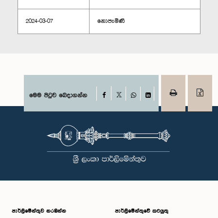
2024-03-07
නොපැමිණි
Facebook
මෙම පිටුව බෙදාගන්න
X
WhatsApp
LinkedIn
පාර්ලි‌මේන්තුව නරඹන්න
පාර්ලිමේන්තුවේ කටයුතු