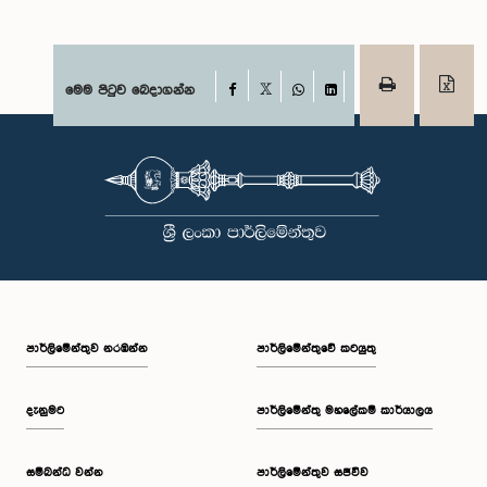
Facebook
මෙම පිටුව බෙදාගන්න
X
WhatsApp
LinkedIn
පාර්ලි‌මේන්තුව නරඹන්න
පාර්ලිමේන්තුවේ කටයුතු
දැනුමට
පාර්ලිමේන්තු මහලේකම් කාර්යාලය
සම්බන්ධ වන්න
පාර්ලිමේන්තුව සජීවීව