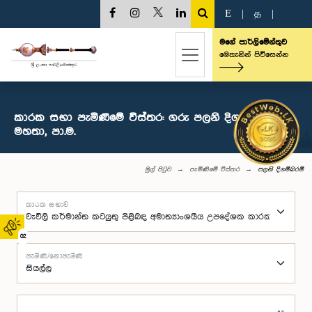
E
|
த
|
මගේ පාර්ලිමේන්තුව
මෙතැනින් පිවිසෙන්න
කාරක සභා පැමිණීමේ විස්තර: ගරු පලනි දිගම්බරම්
මහතා, පා.ම.
මුල් පිටුව
පැමිණීමේ විස්තර
පලනි දිගම්බරම්
කාරක සභාව
02
පැමිණි/නොපැමිණි