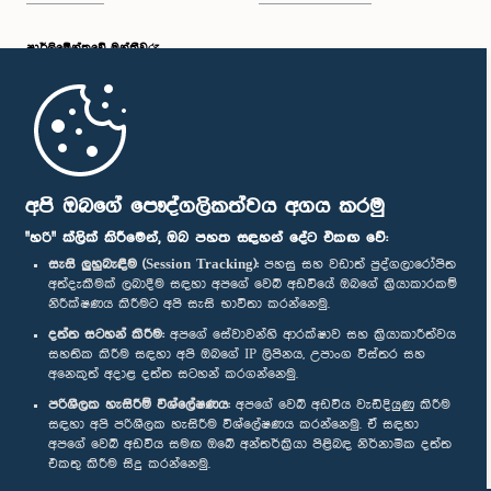
පාර්ලි‌මේන්තුවේ මන්ත්‍රීවරු
මුල් පිටුව
පාර්ලිමේන්තු ජංගම යෙදුම
අපි ඔබගේ පෞද්ගලිකත්වය අගය කරමු
"හරි" ක්ලික් කිරීමෙන්, ඔබ පහත සඳහන් දේට එකඟ වේ:
සැසි ලුහුබැඳීම (Session Tracking):
පහසු සහ වඩාත් පුද්ගලාරෝපිත
අත්දැකීමක් ලබාදීම සඳහා අපගේ වෙබ් අඩවියේ ඔබගේ ක්‍රියාකාරකම්
නිරීක්ෂණය කිරීමට අපි සැසි භාවිතා කරන්නෙමු.
අප හා සම්බන්ධ වී සිටින්න :
දත්ත සටහන් කිරීම:
අපගේ සේවාවන්හි ආරක්ෂාව සහ ක්‍රියාකාරීත්වය
සහතික කිරීම සඳහා අපි ඔබගේ IP ලිපිනය, උපාංග විස්තර සහ
අනෙකුත් අදාළ දත්ත සටහන් කරගන්නෙමු.
සම්මාන
පරිශීලක හැසිරීම් විශ්ලේෂණය:
අපගේ වෙබ් අඩවිය වැඩිදියුණු කිරීම
සඳහා අපි පරිශීලක හැසිරීම විශ්ලේෂණය කරන්නෙමු. ඒ සඳහා
අපගේ වෙබ් අඩවිය සමඟ ඔබේ අන්තර්ක්‍රියා පිළිබඳ නිර්නාමික දත්ත
පෞද්ගලිකත්ව ප්‍රතිපත්තිය
එකතු කිරීම සිදු කරන්නෙමු.