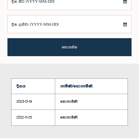
දින සිට (YYYY-MM-DD)
දින දක්වා (YYYY-MM-DD)
සොයන්න
දිනය
පැමිණි/නොපැමිණි
2023-01-19
නොපැමිණි
2022-11-25
නොපැමිණි