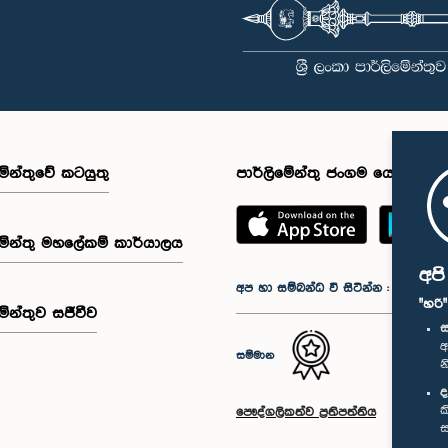
මේන්තුවේ කටයුතු
පාර්ලිමේන්තු ජංගම යෙදුම
මේන්තු මහලේකම් කාර්යාලය
අප
අප හා සම්බන්ධ වී සිටින්න :
"හරි
මේන්තුව සජීවීව
ස
අ
සම්මාන
න
ද
ක
පෞද්ගලිකත්ව ප්‍රතිපත්තිය
ස