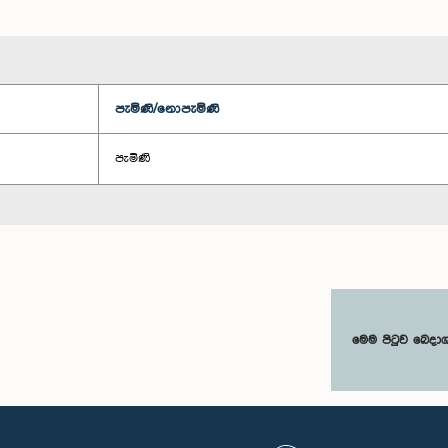
පැමිණි/නොපැමිණි
පැමිණි
මෙම පිටුව බෙදා