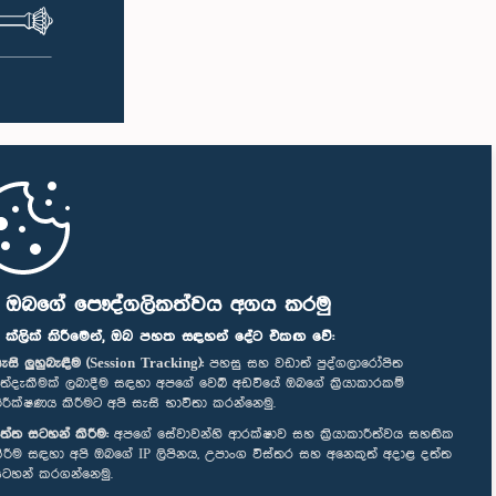
ි ඔබගේ පෞද්ගලිකත්වය අගය කරමු
" ක්ලික් කිරීමෙන්, ඔබ පහත සඳහන් දේට එකඟ වේ:
ැසි ලුහුබැඳීම (Session Tracking):
පහසු සහ වඩාත් පුද්ගලාරෝපිත
ත්දැකීමක් ලබාදීම සඳහා අපගේ වෙබ් අඩවියේ ඔබගේ ක්‍රියාකාරකම්
ිරීක්ෂණය කිරීමට අපි සැසි භාවිතා කරන්නෙමු.
ත්ත සටහන් කිරීම:
අපගේ සේවාවන්හි ආරක්ෂාව සහ ක්‍රියාකාරීත්වය සහතික
ිරීම සඳහා අපි ඔබගේ IP ලිපිනය, උපාංග විස්තර සහ අනෙකුත් අදාළ දත්ත
ටහන් කරගන්නෙමු.