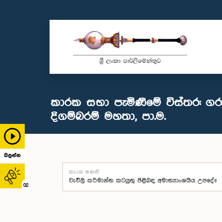
කාරක සභා පැමිණීමේ විස්තර: ගර
දිගම්බරම් මහතා, පා.ම.
බලන්න
කාරක සභාව
02