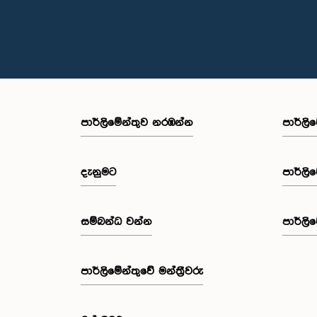
පාර්ලි‌මේන්තුව නරඹන්න
පාර්ලි
දැනුමට
පාර්ලි
සම්බන්ධ වන්න
පාර්ලි
පාර්ලි‌මේන්තුවේ මන්ත්‍රීවරු