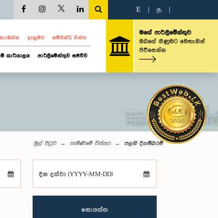
E
|
த
|
මගේ පාර්ලිමේන්තුව
ව නරඹන්න
දැනුමට
සම්බන්ධ වන්න
ඔබගේ ගිණුමට මෙතැනින්
පිවිසෙන්න
ම් කාර්යාලය
පාර්ලිමේන්තුව සජීවීව
මුල් පිටුව
පැමිණීමේ විස්තර
පලනි දිගම්බරම්
දින දක්වා (YYYY-MM-DD)
සොයන්න