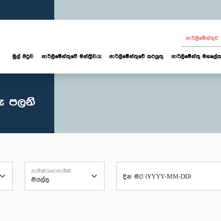
පාර්ලි‌මේන්තු
මුල් පිටුව
පාර්ලි‌මේන්තුවේ මන්ත්‍රීවරු
පාර්ලිමේන්තුවේ කටයුතු
පාර්ලිමේන්තු මහලේක
ු පලනි
පැමිණි/නොපැමිණි
දින සිට (YYYY-MM-DD)