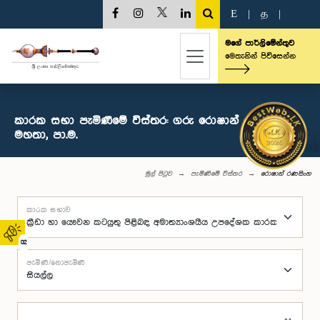
E
|
த
|
මගේ පාර්ලිමේන්තුව
මෙතැනින් පිවිසෙන්න
කාරක සභා පැමිණීමේ විස්තර: ගරු රොෂාන් රණසිංහ
මහතා, පා.ම.
මුල් පිටුව
පැමිණීමේ විස්තර
රොෂාන් රණසිංහ
කාරක සභාව
02
පැමිණි/නොපැමිණි