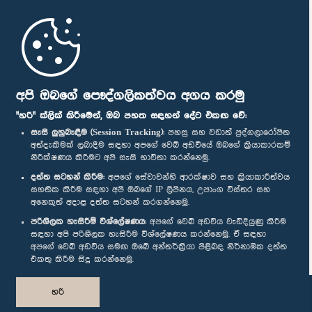
මුල් පිටුව
පාර්ලිමේන්තු ජංගම යෙදුම
අපි ඔබගේ පෞද්ගලිකත්වය අගය කරමු
"හරි" ක්ලික් කිරීමෙන්, ඔබ පහත සඳහන් දේට එකඟ වේ:
සැසි ලුහුබැඳීම (Session Tracking):
පහසු සහ වඩාත් පුද්ගලාරෝපිත
අත්දැකීමක් ලබාදීම සඳහා අපගේ වෙබ් අඩවියේ ඔබගේ ක්‍රියාකාරකම්
නිරීක්ෂණය කිරීමට අපි සැසි භාවිතා කරන්නෙමු.
අප හා සම්බන්ධ වී සිටින්න :
දත්ත සටහන් කිරීම:
අපගේ සේවාවන්හි ආරක්ෂාව සහ ක්‍රියාකාරීත්වය
සහතික කිරීම සඳහා අපි ඔබගේ IP ලිපිනය, උපාංග විස්තර සහ
අනෙකුත් අදාළ දත්ත සටහන් කරගන්නෙමු.
සම්මාන
පරිශීලක හැසිරීම් විශ්ලේෂණය:
අපගේ වෙබ් අඩවිය වැඩිදියුණු කිරීම
සඳහා අපි පරිශීලක හැසිරීම විශ්ලේෂණය කරන්නෙමු. ඒ සඳහා
අපගේ වෙබ් අඩවිය සමඟ ඔබේ අන්තර්ක්‍රියා පිළිබඳ නිර්නාමික දත්ත
පෞද්ගලිකත්ව ප්‍රතිපත්තිය
එකතු කිරීම සිදු කරන්නෙමු.
© ශ්‍රී ලංකා පාර්ලි‌මේන්තුව.
හරි
සියලු හිමිකම් ඇවිරිණි.
නිර්මාණය සහ සංවර්ධනය
TekGeeks