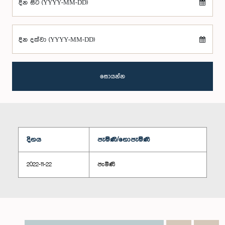
දින සිට (YYYY-MM-DD)
දින දක්වා (YYYY-MM-DD)
සොයන්න
දිනය
පැමිණි/නොපැමිණි
2022-11-22
පැමිණි