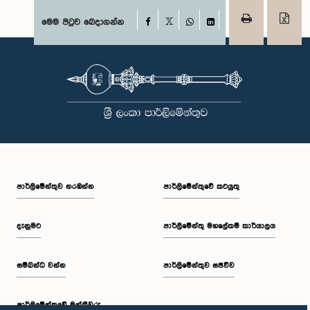
Facebook
මෙම පිටුව බෙදාගන්න
X
WhatsApp
LinkedIn
පාර්ලි‌මේන්තුව නරඹන්න
පාර්ලිමේන්තුවේ කටයුතු
දැනුමට
පාර්ලිමේන්තු මහලේකම් කාර්යාලය
සම්බන්ධ වන්න
පාර්ලිමේන්තුව සජීවීව
පාර්ලි‌මේන්තුවේ මන්ත්‍රීවරු