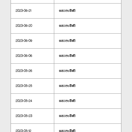
2023-06-21
නොපැමිණි
2023-06-20
නොපැමිණි
2023-06-09
නොපැමිණි
2023-06-06
නොපැමිණි
2023-05-26
නොපැමිණි
2023-05-25
නොපැමිණි
2023-05-24
නොපැමිණි
2023-05-23
නොපැමිණි
2023-05-12
නොපැමිණි