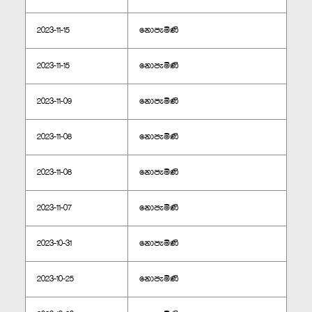
2023-11-15
නොපැමිණි
2023-11-15
නොපැමිණි
2023-11-09
නොපැමිණි
2023-11-08
නොපැමිණි
2023-11-08
නොපැමිණි
2023-11-07
නොපැමිණි
2023-10-31
නොපැමිණි
2023-10-25
නොපැමිණි