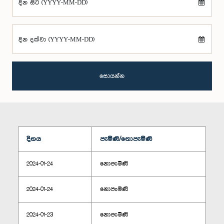
දින සිට (YYYY-MM-DD)
දින දක්වා (YYYY-MM-DD)
සොයන්න
දිනය
පැමිණි/නොපැමිණි
2024-01-24
නොපැමිණි
2024-01-24
නොපැමිණි
2024-01-23
නොපැමිණි