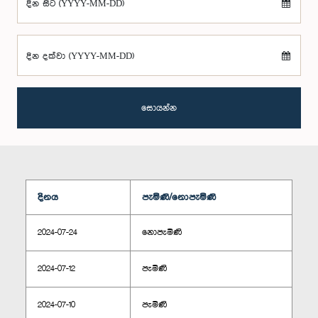
දින සිට (YYYY-MM-DD)
දින දක්වා (YYYY-MM-DD)
සොයන්න
දිනය
පැමිණි/නොපැමිණි
2024-07-24
නොපැමිණි
2024-07-12
පැමිණි
2024-07-10
පැමිණි