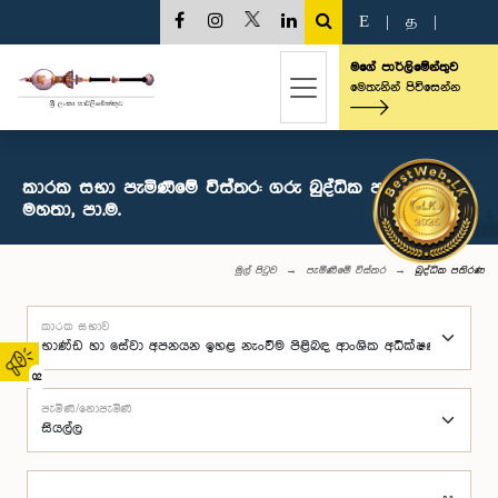
E
|
த
|
මගේ පාර්ලිමේන්තුව
මෙතැනින් පිවිසෙන්න
කාරක සභා පැමිණීමේ විස්තර: ගරු බුද්ධික පතිරණ
මහතා, පා.ම.
මුල් පිටුව
පැමිණීමේ විස්තර
බුද්ධික පතිරණ
කාරක සභාව
02
පැමිණි/නොපැමිණි