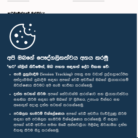
පාර්ලි‌මේන්තුවේ මන්ත්‍රීවරු
මුල් පිටුව
පාර්ලිමේන්තු ජංගම යෙදුම
අපි ඔබගේ පෞද්ගලිකත්වය අගය කරමු
"හරි" ක්ලික් කිරීමෙන්, ඔබ පහත සඳහන් දේට එකඟ වේ:
සැසි ලුහුබැඳීම (Session Tracking):
පහසු සහ වඩාත් පුද්ගලාරෝපිත
අත්දැකීමක් ලබාදීම සඳහා අපගේ වෙබ් අඩවියේ ඔබගේ ක්‍රියාකාරකම්
නිරීක්ෂණය කිරීමට අපි සැසි භාවිතා කරන්නෙමු.
අප හා සම්බන්ධ වී සිටින්න :
දත්ත සටහන් කිරීම:
අපගේ සේවාවන්හි ආරක්ෂාව සහ ක්‍රියාකාරීත්වය
සහතික කිරීම සඳහා අපි ඔබගේ IP ලිපිනය, උපාංග විස්තර සහ
අනෙකුත් අදාළ දත්ත සටහන් කරගන්නෙමු.
සම්මාන
පරිශීලක හැසිරීම් විශ්ලේෂණය:
අපගේ වෙබ් අඩවිය වැඩිදියුණු කිරීම
සඳහා අපි පරිශීලක හැසිරීම විශ්ලේෂණය කරන්නෙමු. ඒ සඳහා
අපගේ වෙබ් අඩවිය සමඟ ඔබේ අන්තර්ක්‍රියා පිළිබඳ නිර්නාමික දත්ත
පෞද්ගලිකත්ව ප්‍රතිපත්තිය
එකතු කිරීම සිදු කරන්නෙමු.