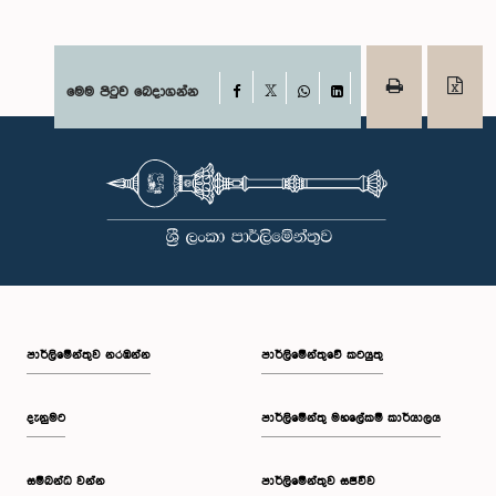
Facebook
මෙම පිටුව බෙදාගන්න
X
WhatsApp
LinkedIn
පාර්ලි‌මේන්තුව නරඹන්න
පාර්ලිමේන්තුවේ කටයුතු
දැනුමට
පාර්ලිමේන්තු මහලේකම් කාර්යාලය
සම්බන්ධ වන්න
පාර්ලිමේන්තුව සජීවීව