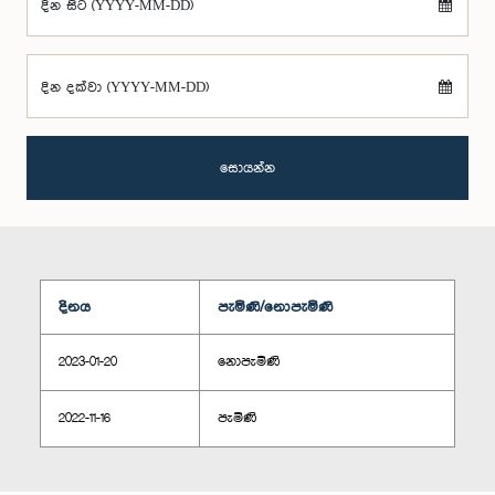
දින සිට (YYYY-MM-DD)
දින දක්වා (YYYY-MM-DD)
සොයන්න
දිනය
පැමිණි/නොපැමිණි
2023-01-20
නොපැමිණි
2022-11-16
පැමිණි