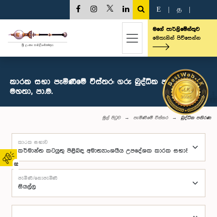
E
|
த
|
මගේ පාර්ලිමේන්තුව
මෙතැනින් පිවිසෙන්න
කාරක සභා පැමිණීමේ විස්තර: ගරු බුද්ධික පතිරණ
මහතා, පා.ම.
මුල් පිටුව
පැමිණීමේ විස්තර
බුද්ධික පතිරණ
කාරක සභාව
02
පැමිණි/නොපැමිණි