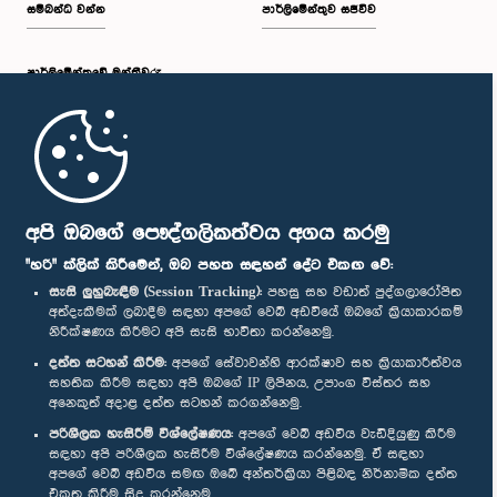
සම්බන්ධ වන්න
පාර්ලිමේන්තුව සජීවීව
පාර්ලි‌මේන්තුවේ මන්ත්‍රීවරු
මුල් පිටුව
පාර්ලිමේන්තු ජංගම යෙදුම
අපි ඔබගේ පෞද්ගලිකත්වය අගය කරමු
"හරි" ක්ලික් කිරීමෙන්, ඔබ පහත සඳහන් දේට එකඟ වේ:
සැසි ලුහුබැඳීම (Session Tracking):
පහසු සහ වඩාත් පුද්ගලාරෝපිත
අත්දැකීමක් ලබාදීම සඳහා අපගේ වෙබ් අඩවියේ ඔබගේ ක්‍රියාකාරකම්
නිරීක්ෂණය කිරීමට අපි සැසි භාවිතා කරන්නෙමු.
අප හා සම්බන්ධ වී සිටින්න :
දත්ත සටහන් කිරීම:
අපගේ සේවාවන්හි ආරක්ෂාව සහ ක්‍රියාකාරීත්වය
සහතික කිරීම සඳහා අපි ඔබගේ IP ලිපිනය, උපාංග විස්තර සහ
අනෙකුත් අදාළ දත්ත සටහන් කරගන්නෙමු.
සම්මාන
පරිශීලක හැසිරීම් විශ්ලේෂණය:
අපගේ වෙබ් අඩවිය වැඩිදියුණු කිරීම
සඳහා අපි පරිශීලක හැසිරීම විශ්ලේෂණය කරන්නෙමු. ඒ සඳහා
අපගේ වෙබ් අඩවිය සමඟ ඔබේ අන්තර්ක්‍රියා පිළිබඳ නිර්නාමික දත්ත
පෞද්ගලිකත්ව ප්‍රතිපත්තිය
එකතු කිරීම සිදු කරන්නෙමු.