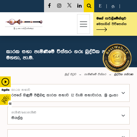
E
|
த
|
මගේ පාර්ලිමේන්තුව
මෙතැනින් පිවිසෙන්න
කාරක සභා පැමිණීමේ විස්තර: ගරු බුද්ධික පතිරණ
මහතා, පා.ම.
මුල් පිටුව
පැමිණීමේ විස්තර
බුද්ධික පතිරණ
කාරක සභාව
බලන්න
02
පැමිණි/නොපැමිණි