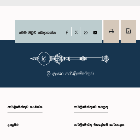
Facebook
මෙම පිටුව බෙදාගන්න
X
WhatsApp
LinkedIn
පාර්ලි‌මේන්තුව නරඹන්න
පාර්ලිමේන්තුවේ කටයුතු
දැනුමට
පාර්ලිමේන්තු මහලේකම් කාර්යාලය