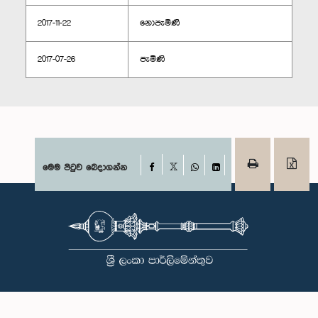
2017-11-22
නොපැමිණි
2017-07-26
පැමිණි
Facebook
මෙම පිටුව බෙදාගන්න
X
WhatsApp
LinkedIn