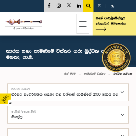
E
|
த
|
මගේ පාර්ලිමේන්තුව
මෙතැනින් පිවිසෙන්න
කාරක සභා පැමිණීමේ විස්තර: ගරු බුද්ධික පතිරණ
මහතා, පා.ම.
මුල් පිටුව
පැමිණීමේ විස්තර
බුද්ධික පතිරණ
කාරක සභාව
02
පැමිණි/නොපැමිණි