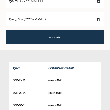
දින සිට (YYYY-MM-DD)
දින දක්වා (YYYY-MM-DD)
සොයන්න
දිනය
පැමිණි/නොපැමිණි
2018-10-26
නොපැමිණි
2018-09-20
නොපැමිණි
2018-06-21
නොපැමිණි