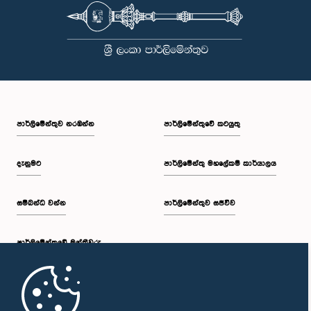
පාර්ලි‌මේන්තුව නරඹන්න
පාර්ලිමේන්තුවේ කටයුතු
දැනුමට
පාර්ලිමේන්තු මහලේකම් කාර්යාලය
සම්බන්ධ වන්න
පාර්ලිමේන්තුව සජීවීව
පාර්ලි‌මේන්තුවේ මන්ත්‍රීවරු
මුල් පිටුව