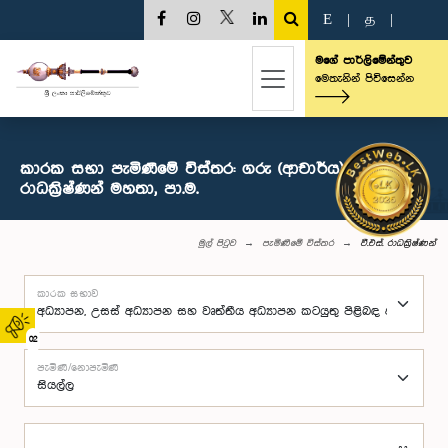
E
|
த
|
මගේ පාර්ලිමේන්තුව
මෙතැනින් පිවිසෙන්න
කාරක සභා පැමිණීමේ විස්තර: ගරු (ආචාර්ය) වී.එස්.
රාධක්‍රිෂ්ණන් මහතා, පා.ම.
මුල් පිටුව
පැමිණීමේ විස්තර
වී.එස්. රාධක්‍රිෂ්ණන්
කාරක සභාව
02
පැමිණි/නොපැමිණි