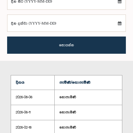
දින සිට (YYYY-MM-DD)
දින දක්වා (YYYY-MM-DD)
සොයන්න
දිනය
පැමිණි/නොපැමිණි
2026-08-06
නොපැමිණි
2026-06-11
නොපැමිණි
2026-02-18
නොපැමිණි