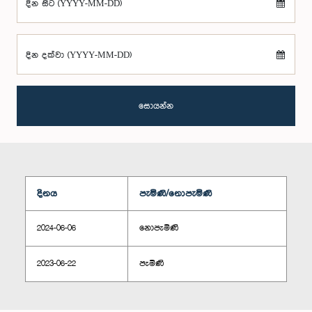
දින සිට (YYYY-MM-DD)
දින දක්වා (YYYY-MM-DD)
සොයන්න
දිනය
පැමිණි/නොපැමිණි
2024-06-06
නොපැමිණි
2023-06-22
පැමිණි