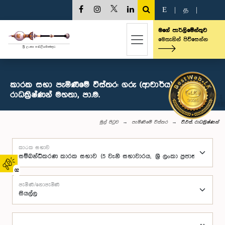
E
|
த
|
මගේ පාර්ලිමේන්තුව
මෙතැනින් පිවිසෙන්න
කාරක සභා පැමිණීමේ විස්තර: ගරු (ආචාර්ය) වී.එස්.
රාධක්‍රිෂ්ණන් මහතා, පා.ම.
මුල් පිටුව
පැමිණීමේ විස්තර
වී.එස්. රාධක්‍රිෂ්ණන්
කාරක සභාව
02
පැමිණි/නොපැමිණි