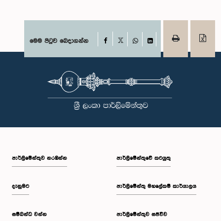
Facebook
මෙම පිටුව බෙදාගන්න
X
WhatsApp
LinkedIn
පාර්ලි‌මේන්තුව නරඹන්න
පාර්ලිමේන්තුවේ කටයුතු
දැනුමට
පාර්ලිමේන්තු මහලේකම් කාර්යාලය
සම්බන්ධ වන්න
පාර්ලිමේන්තුව සජීවීව