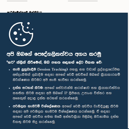
පාර්ලි‌මේන්තුවේ මන්ත්‍රීවරු
මුල් පිටුව
පාර්ලිමේන්තු ජංගම යෙදුම
අපි ඔබගේ පෞද්ගලිකත්වය අගය කරමු
"හරි" ක්ලික් කිරීමෙන්, ඔබ පහත සඳහන් දේට එකඟ වේ:
සැසි ලුහුබැඳීම (Session Tracking):
පහසු සහ වඩාත් පුද්ගලාරෝපිත
අත්දැකීමක් ලබාදීම සඳහා අපගේ වෙබ් අඩවියේ ඔබගේ ක්‍රියාකාරකම්
නිරීක්ෂණය කිරීමට අපි සැසි භාවිතා කරන්නෙමු.
අප හා සම්බන්ධ වී සිටින්න :
දත්ත සටහන් කිරීම:
අපගේ සේවාවන්හි ආරක්ෂාව සහ ක්‍රියාකාරීත්වය
සහතික කිරීම සඳහා අපි ඔබගේ IP ලිපිනය, උපාංග විස්තර සහ
අනෙකුත් අදාළ දත්ත සටහන් කරගන්නෙමු.
සම්මාන
පරිශීලක හැසිරීම් විශ්ලේෂණය:
අපගේ වෙබ් අඩවිය වැඩිදියුණු කිරීම
සඳහා අපි පරිශීලක හැසිරීම විශ්ලේෂණය කරන්නෙමු. ඒ සඳහා
අපගේ වෙබ් අඩවිය සමඟ ඔබේ අන්තර්ක්‍රියා පිළිබඳ නිර්නාමික දත්ත
පෞද්ගලිකත්ව ප්‍රතිපත්තිය
එකතු කිරීම සිදු කරන්නෙමු.