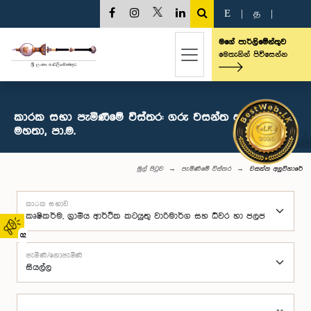
E
|
த
|
මගේ පාර්ලිමේන්තුව
මෙතැනින් පිවිසෙන්න
කාරක සභා පැමිණීමේ විස්තර: ගරු වසන්ත අලුවිහාරේ
මහතා, පා.ම.
මුල් පිටුව
පැමිණීමේ විස්තර
වසන්ත අලුවිහාරේ
කාරක සභාව
02
පැමිණි/නොපැමිණි