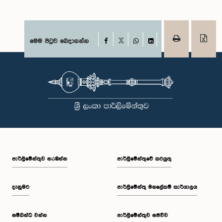
Facebook
මෙම පිටුව බෙදාගන්න
X
WhatsApp
LinkedIn
පාර්ලි‌මේන්තුව නරඹන්න
පාර්ලිමේන්තුවේ කටයුතු
දැනුමට
පාර්ලිමේන්තු මහලේකම් කාර්යාලය
සම්බන්ධ වන්න
පාර්ලිමේන්තුව සජීවීව