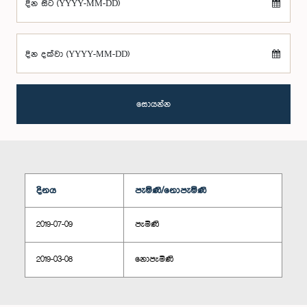
දින සිට (YYYY-MM-DD)
දින දක්වා (YYYY-MM-DD)
සොයන්න
දිනය
පැමිණි/නොපැමිණි
2019-07-09
පැමිණි
2019-03-08
නොපැමිණි