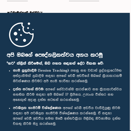
පාර්ලි‌මේන්තුවේ මන්ත්‍රීවරු
මුල් පිටුව
පාර්ලිමේන්තු ජංගම යෙදුම
අපි ඔබගේ පෞද්ගලිකත්වය අගය කරමු
"හරි" ක්ලික් කිරීමෙන්, ඔබ පහත සඳහන් දේට එකඟ වේ:
සැසි ලුහුබැඳීම (Session Tracking):
පහසු සහ වඩාත් පුද්ගලාරෝපිත
අත්දැකීමක් ලබාදීම සඳහා අපගේ වෙබ් අඩවියේ ඔබගේ ක්‍රියාකාරකම්
නිරීක්ෂණය කිරීමට අපි සැසි භාවිතා කරන්නෙමු.
අප හා සම්බන්ධ වී සිටින්න :
දත්ත සටහන් කිරීම:
අපගේ සේවාවන්හි ආරක්ෂාව සහ ක්‍රියාකාරීත්වය
සහතික කිරීම සඳහා අපි ඔබගේ IP ලිපිනය, උපාංග විස්තර සහ
අනෙකුත් අදාළ දත්ත සටහන් කරගන්නෙමු.
සම්මාන
පරිශීලක හැසිරීම් විශ්ලේෂණය:
අපගේ වෙබ් අඩවිය වැඩිදියුණු කිරීම
සඳහා අපි පරිශීලක හැසිරීම විශ්ලේෂණය කරන්නෙමු. ඒ සඳහා
අපගේ වෙබ් අඩවිය සමඟ ඔබේ අන්තර්ක්‍රියා පිළිබඳ නිර්නාමික දත්ත
පෞද්ගලිකත්ව ප්‍රතිපත්තිය
එකතු කිරීම සිදු කරන්නෙමු.