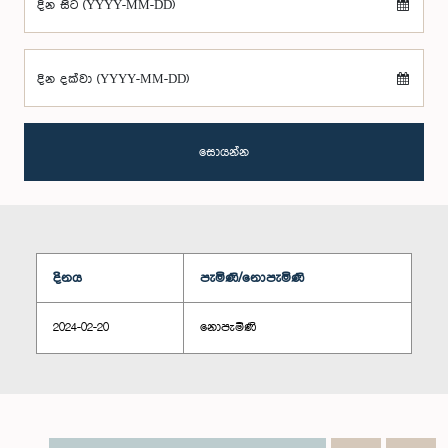
දින සිට (YYYY-MM-DD)
දින දක්වා (YYYY-MM-DD)
සොයන්න
දිනය
පැමිණි/නොපැමිණි
2024-02-20
නොපැමිණි