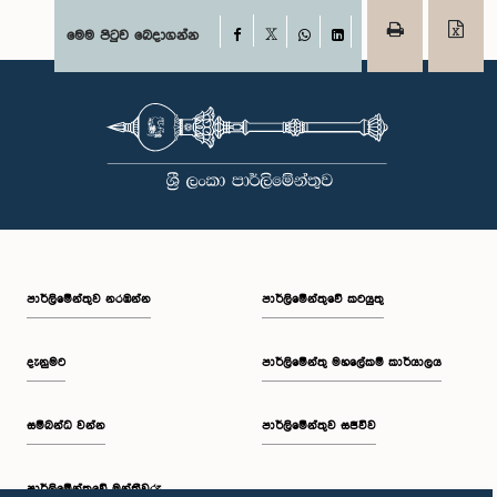
Facebook
මෙම පිටුව බෙදාගන්න
X
WhatsApp
LinkedIn
පාර්ලි‌මේන්තුව නරඹන්න
පාර්ලිමේන්තුවේ කටයුතු
දැනුමට
පාර්ලිමේන්තු මහලේකම් කාර්යාලය
සම්බන්ධ වන්න
පාර්ලිමේන්තුව සජීවීව
පාර්ලි‌මේන්තුවේ මන්ත්‍රීවරු