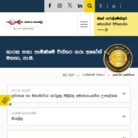
E
|
த
|
මගේ පාර්ලිමේන්තුව
මෙතැනින් පිවිසෙන්න
කාරක සභා පැමිණීමේ විස්තර: ගරු අශෝක් අබේසිංහ
මහතා, පා.ම.
මුල් පිටුව
පැමිණීමේ විස්තර
අශෝක් අබේසිංහ
කාරක සභාව
02
පැමිණි/නොපැමිණි