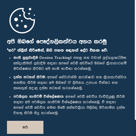
මුල් පිටුව
පාර්ලිමේන්තු ජංගම යෙදුම
අපි ඔබගේ පෞද්ගලිකත්වය අගය කරමු
"හරි" ක්ලික් කිරීමෙන්, ඔබ පහත සඳහන් දේට එකඟ වේ:
සැසි ලුහුබැඳීම (Session Tracking):
පහසු සහ වඩාත් පුද්ගලාරෝපිත
අත්දැකීමක් ලබාදීම සඳහා අපගේ වෙබ් අඩවියේ ඔබගේ ක්‍රියාකාරකම්
නිරීක්ෂණය කිරීමට අපි සැසි භාවිතා කරන්නෙමු.
අප හා සම්බන්ධ වී සිටින්න :
දත්ත සටහන් කිරීම:
අපගේ සේවාවන්හි ආරක්ෂාව සහ ක්‍රියාකාරීත්වය
සහතික කිරීම සඳහා අපි ඔබගේ IP ලිපිනය, උපාංග විස්තර සහ
අනෙකුත් අදාළ දත්ත සටහන් කරගන්නෙමු.
සම්මාන
පරිශීලක හැසිරීම් විශ්ලේෂණය:
අපගේ වෙබ් අඩවිය වැඩිදියුණු කිරීම
සඳහා අපි පරිශීලක හැසිරීම විශ්ලේෂණය කරන්නෙමු. ඒ සඳහා
අපගේ වෙබ් අඩවිය සමඟ ඔබේ අන්තර්ක්‍රියා පිළිබඳ නිර්නාමික දත්ත
පෞද්ගලිකත්ව ප්‍රතිපත්තිය
එකතු කිරීම සිදු කරන්නෙමු.
© ශ්‍රී ලංකා පාර්ලි‌මේන්තුව.
හරි
සියලු හිමිකම් ඇවිරිණි.
නිර්මාණය සහ සංවර්ධනය
TekGeeks