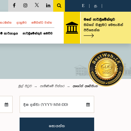
E
|
த
|
මගේ පාර්ලිමේන්තුව
ව නරඹන්න
දැනුමට
සම්බන්ධ වන්න
ඔබගේ ගිණුමට මෙතැනින්
පිවිසෙන්න
ම් කාර්යාලය
පාර්ලිමේන්තුව සජීවීව
මුල් පිටුව
පැමිණීමේ විස්තර
අශෝක් අබේසිංහ
දින දක්වා (YYYY-MM-DD)
සොයන්න