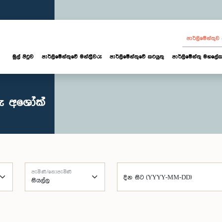
පාර්ලි‌මේන්තු
මුල් පිටුව
පාර්ලි‌මේන්තුවේ මන්ත්‍රීවරු
පාර්ලිමේන්තුවේ කටයුතු
පාර්ලිමේන්තු මහලේක
රු අශෝක්
පැමිණි/නොපැමිණි
දින සිට (YYYY-MM-DD)