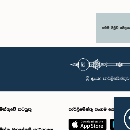
මෙම පිටුව බෙදා
මේන්තුවේ කටයුතු
පාර්ලිමේන්තු ජංගම යෙදුම