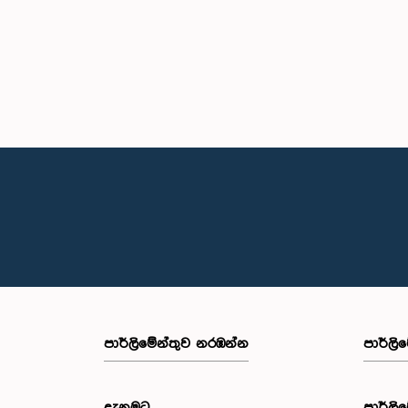
පාර්ලි‌මේන්තුව නරඹන්න
පාර්ලි