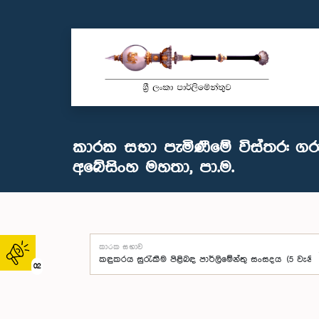
කාරක සභා පැමිණීමේ විස්තර: ග
අබේසිංහ මහතා, පා.ම.
කාරක සභාව
02