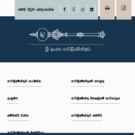
Facebook
මෙම පිටුව බෙදාගන්න
X
WhatsApp
LinkedIn
පාර්ලි‌මේන්තුව නරඹන්න
පාර්ලිමේන්තුවේ කටයුතු
දැනුමට
පාර්ලිමේන්තු මහලේකම් කාර්යාලය
සම්බන්ධ වන්න
පාර්ලිමේන්තුව සජීවීව
පාර්ලි‌මේන්තුවේ මන්ත්‍රීවරු