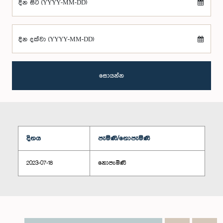
දින සිට (YYYY-MM-DD)
දින දක්වා (YYYY-MM-DD)
සොයන්න
දිනය
පැමිණි/නොපැමිණි
2023-07-18
නොපැමිණි