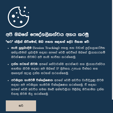
මුල් පිටුව
පාර්ලිමේන්තු ජංගම යෙදුම
අපි ඔබගේ පෞද්ගලිකත්වය අගය කරමු
"හරි" ක්ලික් කිරීමෙන්, ඔබ පහත සඳහන් දේට එකඟ වේ:
සැසි ලුහුබැඳීම (Session Tracking):
පහසු සහ වඩාත් පුද්ගලාරෝපිත
අත්දැකීමක් ලබාදීම සඳහා අපගේ වෙබ් අඩවියේ ඔබගේ ක්‍රියාකාරකම්
නිරීක්ෂණය කිරීමට අපි සැසි භාවිතා කරන්නෙමු.
අප හා සම්බන්ධ වී සිටින්න :
දත්ත සටහන් කිරීම:
අපගේ සේවාවන්හි ආරක්ෂාව සහ ක්‍රියාකාරීත්වය
සහතික කිරීම සඳහා අපි ඔබගේ IP ලිපිනය, උපාංග විස්තර සහ
අනෙකුත් අදාළ දත්ත සටහන් කරගන්නෙමු.
සම්මාන
පරිශීලක හැසිරීම් විශ්ලේෂණය:
අපගේ වෙබ් අඩවිය වැඩිදියුණු කිරීම
සඳහා අපි පරිශීලක හැසිරීම විශ්ලේෂණය කරන්නෙමු. ඒ සඳහා
අපගේ වෙබ් අඩවිය සමඟ ඔබේ අන්තර්ක්‍රියා පිළිබඳ නිර්නාමික දත්ත
පෞද්ගලිකත්ව ප්‍රතිපත්තිය
එකතු කිරීම සිදු කරන්නෙමු.
© ශ්‍රී ලංකා පාර්ලි‌මේන්තුව.
හරි
සියලු හිමිකම් ඇවිරිණි.
නිර්මාණය සහ සංවර්ධනය
TekGeeks