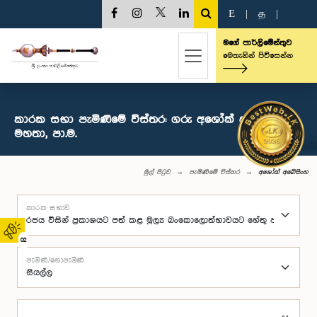
E
|
த
|
මගේ පාර්ලිමේන්තුව
මෙතැනින් පිවිසෙන්න
කාරක සභා පැමිණීමේ විස්තර: ගරු අශෝක් අබේසිංහ
මහතා, පා.ම.
මුල් පිටුව
පැමිණීමේ විස්තර
අශෝක් අබේසිංහ
කාරක සභාව
02
පැමිණි/නොපැමිණි