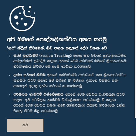
මුල් පිටුව
පාර්ලිමේන්තු ජංගම යෙදුම
අපි ඔබගේ පෞද්ගලිකත්වය අගය කරමු
"හරි" ක්ලික් කිරීමෙන්, ඔබ පහත සඳහන් දේට එකඟ වේ:
සැසි ලුහුබැඳීම (Session Tracking):
පහසු සහ වඩාත් පුද්ගලාරෝපිත
අත්දැකීමක් ලබාදීම සඳහා අපගේ වෙබ් අඩවියේ ඔබගේ ක්‍රියාකාරකම්
නිරීක්ෂණය කිරීමට අපි සැසි භාවිතා කරන්නෙමු.
අප හා සම්බන්ධ වී සිටින්න :
දත්ත සටහන් කිරීම:
අපගේ සේවාවන්හි ආරක්ෂාව සහ ක්‍රියාකාරීත්වය
සහතික කිරීම සඳහා අපි ඔබගේ IP ලිපිනය, උපාංග විස්තර සහ
අනෙකුත් අදාළ දත්ත සටහන් කරගන්නෙමු.
සම්මාන
පරිශීලක හැසිරීම් විශ්ලේෂණය:
අපගේ වෙබ් අඩවිය වැඩිදියුණු කිරීම
සඳහා අපි පරිශීලක හැසිරීම විශ්ලේෂණය කරන්නෙමු. ඒ සඳහා
අපගේ වෙබ් අඩවිය සමඟ ඔබේ අන්තර්ක්‍රියා පිළිබඳ නිර්නාමික දත්ත
පෞද්ගලිකත්ව ප්‍රතිපත්තිය
එකතු කිරීම සිදු කරන්නෙමු.
© ශ්‍රී ලංකා පාර්ලි‌මේන්තුව.
හරි
සියලු හිමිකම් ඇවිරිණි.
නිර්මාණය සහ සංවර්ධනය
TekGeeks