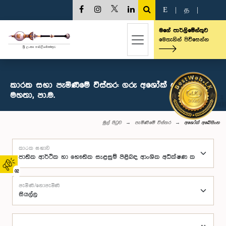
E
|
த
|
මගේ පාර්ලිමේන්තුව
මෙතැනින් පිවිසෙන්න
කාරක සභා පැමිණීමේ විස්තර: ගරු අශෝක් අබේසිංහ
මහතා, පා.ම.
මුල් පිටුව
පැමිණීමේ විස්තර
අශෝක් අබේසිංහ
කාරක සභාව
02
පැමිණි/නොපැමිණි