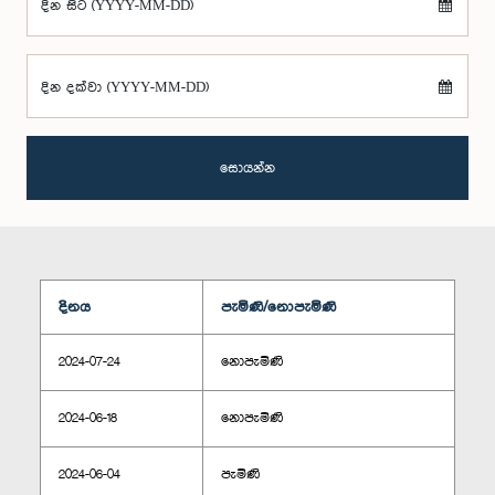
දින සිට (YYYY-MM-DD)
දින දක්වා (YYYY-MM-DD)
සොයන්න
දිනය
පැමිණි/නොපැමිණි
2024-07-24
නොපැමිණි
2024-06-18
නොපැමිණි
2024-06-04
පැමිණි