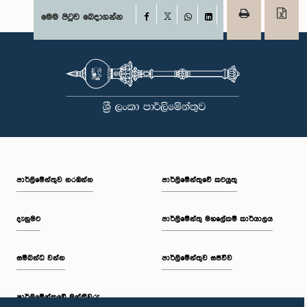
Facebook
මෙම පිටුව බෙදාගන්න
X
WhatsApp
LinkedIn
පාර්ලි‌මේන්තුව නරඹන්න
පාර්ලිමේන්තුවේ කටයුතු
දැනුමට
පාර්ලිමේන්තු මහලේකම් කාර්යාලය
සම්බන්ධ වන්න
පාර්ලිමේන්තුව සජීවීව
පාර්ලි‌මේන්තුවේ මන්ත්‍රීවරු