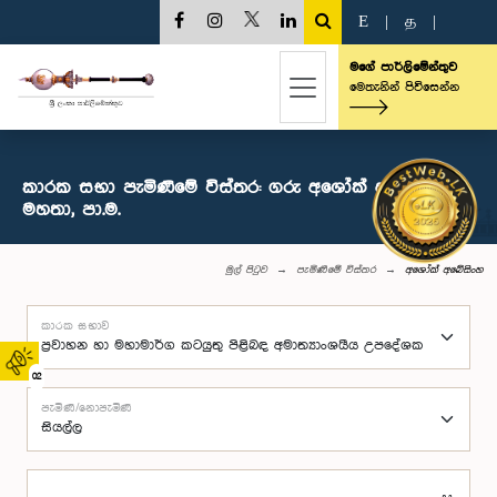
E
|
த
|
මගේ පාර්ලිමේන්තුව
මෙතැනින් පිවිසෙන්න
කාරක සභා පැමිණීමේ විස්තර: ගරු අශෝක් අබේසිංහ
මහතා, පා.ම.
මුල් පිටුව
පැමිණීමේ විස්තර
අශෝක් අබේසිංහ
කාරක සභාව
02
පැමිණි/නොපැමිණි