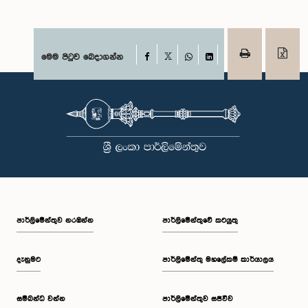
Facebook
මෙම පිටුව බෙදාගන්න
X
WhatsApp
LinkedIn
පාර්ලි‌මේන්තුව නරඹන්න
පාර්ලිමේන්තුවේ කටයුතු
දැනුමට
පාර්ලිමේන්තු මහලේකම් කාර්යාලය
සම්බන්ධ වන්න
පාර්ලිමේන්තුව සජීවීව