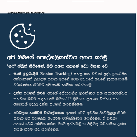
පාර්ලි‌මේන්තුවේ මන්ත්‍රීවරු
මුල් පිටුව
පාර්ලිමේන්තු ජංගම යෙදුම
අපි ඔබගේ පෞද්ගලිකත්වය අගය කරමු
"හරි" ක්ලික් කිරීමෙන්, ඔබ පහත සඳහන් දේට එකඟ වේ:
සැසි ලුහුබැඳීම (Session Tracking):
පහසු සහ වඩාත් පුද්ගලාරෝපිත
අත්දැකීමක් ලබාදීම සඳහා අපගේ වෙබ් අඩවියේ ඔබගේ ක්‍රියාකාරකම්
නිරීක්ෂණය කිරීමට අපි සැසි භාවිතා කරන්නෙමු.
අප හා සම්බන්ධ වී සිටින්න :
දත්ත සටහන් කිරීම:
අපගේ සේවාවන්හි ආරක්ෂාව සහ ක්‍රියාකාරීත්වය
සහතික කිරීම සඳහා අපි ඔබගේ IP ලිපිනය, උපාංග විස්තර සහ
අනෙකුත් අදාළ දත්ත සටහන් කරගන්නෙමු.
සම්මාන
පරිශීලක හැසිරීම් විශ්ලේෂණය:
අපගේ වෙබ් අඩවිය වැඩිදියුණු කිරීම
සඳහා අපි පරිශීලක හැසිරීම විශ්ලේෂණය කරන්නෙමු. ඒ සඳහා
අපගේ වෙබ් අඩවිය සමඟ ඔබේ අන්තර්ක්‍රියා පිළිබඳ නිර්නාමික දත්ත
පෞද්ගලිකත්ව ප්‍රතිපත්තිය
එකතු කිරීම සිදු කරන්නෙමු.