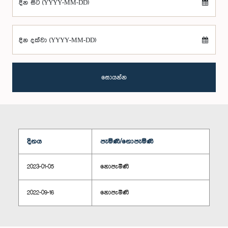
දින සිට (YYYY-MM-DD)
දින දක්වා (YYYY-MM-DD)
සොයන්න
දිනය
පැමිණි/නොපැමිණි
2023-01-05
නොපැමිණි
2022-09-16
නොපැමිණි