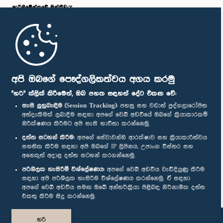
පාර්ලි‌මේන්තුවේ මන්ත්‍රීවරු
මුල් පිටුව
පාර්ලිමේන්තු ජංගම යෙදුම
අපි ඔබගේ පෞද්ගලිකත්වය අගය කරමු
"හරි" ක්ලික් කිරීමෙන්, ඔබ පහත සඳහන් දේට එකඟ වේ:
සැසි ලුහුබැඳීම (Session Tracking):
පහසු සහ වඩාත් පුද්ගලාරෝපිත
අත්දැකීමක් ලබාදීම සඳහා අපගේ වෙබ් අඩවියේ ඔබගේ ක්‍රියාකාරකම්
නිරීක්ෂණය කිරීමට අපි සැසි භාවිතා කරන්නෙමු.
අප හා සම්බන්ධ වී සිටින්න :
දත්ත සටහන් කිරීම:
අපගේ සේවාවන්හි ආරක්ෂාව සහ ක්‍රියාකාරීත්වය
සහතික කිරීම සඳහා අපි ඔබගේ IP ලිපිනය, උපාංග විස්තර සහ
අනෙකුත් අදාළ දත්ත සටහන් කරගන්නෙමු.
සම්මාන
පරිශීලක හැසිරීම් විශ්ලේෂණය:
අපගේ වෙබ් අඩවිය වැඩිදියුණු කිරීම
සඳහා අපි පරිශීලක හැසිරීම විශ්ලේෂණය කරන්නෙමු. ඒ සඳහා
අපගේ වෙබ් අඩවිය සමඟ ඔබේ අන්තර්ක්‍රියා පිළිබඳ නිර්නාමික දත්ත
පෞද්ගලිකත්ව ප්‍රතිපත්තිය
එකතු කිරීම සිදු කරන්නෙමු.
© ශ්‍රී ලංකා පාර්ලි‌මේන්තුව.
හරි