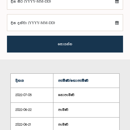
දින සිට (YYYY-MM-DD)
දින දක්වා (YYYY-MM-DD)
සොයන්න
දිනය
පැමිණි/නොපැමිණි
2022-07-05
නොපැමිණි
2022-06-22
පැමිණි
2022-06-21
පැමිණි