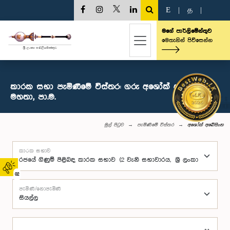
E
|
த
|
මගේ පාර්ලිමේන්තුව
මෙතැනින් පිවිසෙන්න
කාරක සභා පැමිණීමේ විස්තර: ගරු අශෝක් අබේසිංහ
මහතා, පා.ම.
මුල් පිටුව
පැමිණීමේ විස්තර
අශෝක් අබේසිංහ
කාරක සභාව
02
පැමිණි/නොපැමිණි