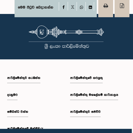
Facebook
මෙම පිටුව බෙදාගන්න
X
WhatsApp
LinkedIn
පාර්ලි‌මේන්තුව නරඹන්න
පාර්ලිමේන්තුවේ කටයුතු
දැනුමට
පාර්ලිමේන්තු මහලේකම් කාර්යාලය
සම්බන්ධ වන්න
පාර්ලිමේන්තුව සජීවීව
පාර්ලි‌මේන්තුවේ මන්ත්‍රීවරු