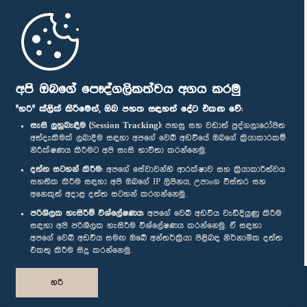
මුල් පිටුව
පාර්ලිමේන්තු ජංගම යෙදුම
අපි ඔබගේ පෞද්ගලිකත්වය අගය කරමු
"හරි" ක්ලික් කිරීමෙන්, ඔබ පහත සඳහන් දේට එකඟ වේ:
සැසි ලුහුබැඳීම (Session Tracking):
පහසු සහ වඩාත් පුද්ගලාරෝපිත
අත්දැකීමක් ලබාදීම සඳහා අපගේ වෙබ් අඩවියේ ඔබගේ ක්‍රියාකාරකම්
නිරීක්ෂණය කිරීමට අපි සැසි භාවිතා කරන්නෙමු.
අප හා සම්බන්ධ වී සිටින්න :
දත්ත සටහන් කිරීම:
අපගේ සේවාවන්හි ආරක්ෂාව සහ ක්‍රියාකාරීත්වය
සහතික කිරීම සඳහා අපි ඔබගේ IP ලිපිනය, උපාංග විස්තර සහ
අනෙකුත් අදාළ දත්ත සටහන් කරගන්නෙමු.
සම්මාන
පරිශීලක හැසිරීම් විශ්ලේෂණය:
අපගේ වෙබ් අඩවිය වැඩිදියුණු කිරීම
සඳහා අපි පරිශීලක හැසිරීම විශ්ලේෂණය කරන්නෙමු. ඒ සඳහා
අපගේ වෙබ් අඩවිය සමඟ ඔබේ අන්තර්ක්‍රියා පිළිබඳ නිර්නාමික දත්ත
පෞද්ගලිකත්ව ප්‍රතිපත්තිය
එකතු කිරීම සිදු කරන්නෙමු.
© ශ්‍රී ලංකා පාර්ලි‌මේන්තුව.
හරි
සියලු හිමිකම් ඇවිරිණි.
නිර්මාණය සහ සංවර්ධනය
TekGeeks