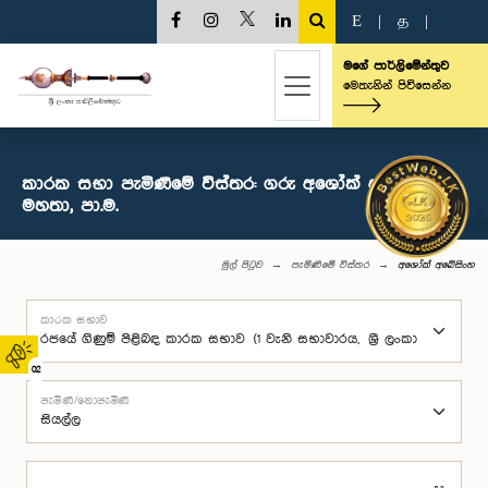
E
|
த
|
මගේ පාර්ලිමේන්තුව
මෙතැනින් පිවිසෙන්න
කාරක සභා පැමිණීමේ විස්තර: ගරු අශෝක් අබේසිංහ
මහතා, පා.ම.
මුල් පිටුව
පැමිණීමේ විස්තර
අශෝක් අබේසිංහ
කාරක සභාව
02
පැමිණි/නොපැමිණි