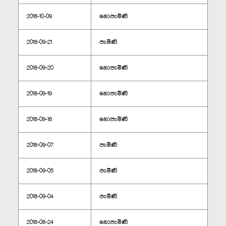
2018-10-09
නොපැමිණි
2018-09-21
පැමිණි
2018-09-20
නොපැමිණි
2018-09-19
නොපැමිණි
2018-09-18
නොපැමිණි
2018-09-07
පැමිණි
2018-09-05
පැමිණි
2018-09-04
පැමිණි
2018-08-24
නොපැමිණි