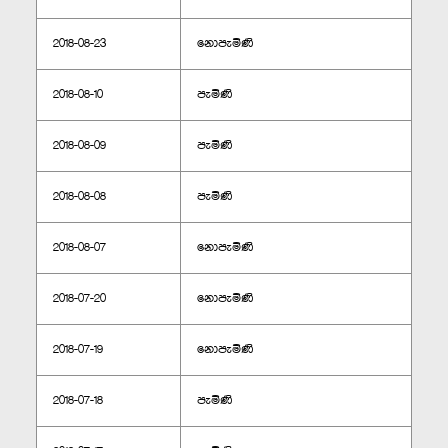
2018-08-23
නොපැමිණි
2018-08-10
පැමිණි
2018-08-09
පැමිණි
2018-08-08
පැමිණි
2018-08-07
නොපැමිණි
2018-07-20
නොපැමිණි
2018-07-19
නොපැමිණි
2018-07-18
පැමිණි