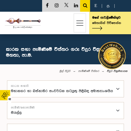
E
|
த
|
මගේ පාර්ලිමේන්තුව
මෙතැනින් පිවිසෙන්න
කාරක සභා පැමිණීමේ විස්තර: ගරු විදුර වික්‍රමනායක
මහතා, පා.ම.
මුල් පිටුව
පැමිණීමේ විස්තර
විදුර වික්‍රමනායක
කාරක සභාව
02
පැමිණි/නොපැමිණි