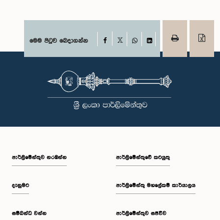
Facebook
මෙම පිටුව බෙදාගන්න
X
WhatsApp
LinkedIn
පාර්ලි‌මේන්තුව නරඹන්න
පාර්ලිමේන්තුවේ කටයුතු
දැනුමට
පාර්ලිමේන්තු මහලේකම් කාර්යාලය
සම්බන්ධ වන්න
පාර්ලිමේන්තුව සජීවීව