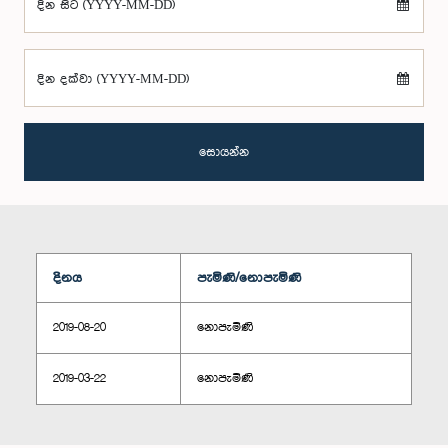
දින සිට (YYYY-MM-DD)
දින දක්වා (YYYY-MM-DD)
සොයන්න
දිනය
පැමිණි/නොපැමිණි
2019-08-20
නොපැමිණි
2019-03-22
නොපැමිණි