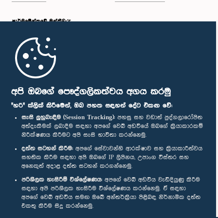
පාර්ලි‌මේන්තුවේ මන්ත්‍රීවරු
මුල් පිටුව
පාර්ලිමේන්තු ජංගම යෙදුම
අපි ඔබගේ පෞද්ගලිකත්වය අගය කරමු
"හරි" ක්ලික් කිරීමෙන්, ඔබ පහත සඳහන් දේට එකඟ වේ:
සැසි ලුහුබැඳීම (Session Tracking):
පහසු සහ වඩාත් පුද්ගලාරෝපිත
අත්දැකීමක් ලබාදීම සඳහා අපගේ වෙබ් අඩවියේ ඔබගේ ක්‍රියාකාරකම්
නිරීක්ෂණය කිරීමට අපි සැසි භාවිතා කරන්නෙමු.
අප හා සම්බන්ධ වී සිටින්න :
දත්ත සටහන් කිරීම:
අපගේ සේවාවන්හි ආරක්ෂාව සහ ක්‍රියාකාරීත්වය
සහතික කිරීම සඳහා අපි ඔබගේ IP ලිපිනය, උපාංග විස්තර සහ
අනෙකුත් අදාළ දත්ත සටහන් කරගන්නෙමු.
සම්මාන
පරිශීලක හැසිරීම් විශ්ලේෂණය:
අපගේ වෙබ් අඩවිය වැඩිදියුණු කිරීම
සඳහා අපි පරිශීලක හැසිරීම විශ්ලේෂණය කරන්නෙමු. ඒ සඳහා
අපගේ වෙබ් අඩවිය සමඟ ඔබේ අන්තර්ක්‍රියා පිළිබඳ නිර්නාමික දත්ත
පෞද්ගලිකත්ව ප්‍රතිපත්තිය
එකතු කිරීම සිදු කරන්නෙමු.