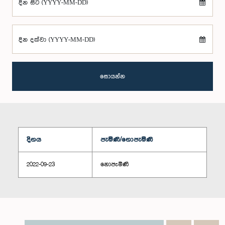
දින සිට (YYYY-MM-DD)
දින දක්වා (YYYY-MM-DD)
සොයන්න
දිනය
පැමිණි/නොපැමිණි
2022-09-23
නොපැමිණි