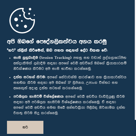
මුල් පිටුව
පාර්ලිමේන්තු ජංගම යෙදුම
අපි ඔබගේ පෞද්ගලිකත්වය අගය කරමු
"හරි" ක්ලික් කිරීමෙන්, ඔබ පහත සඳහන් දේට එකඟ වේ:
සැසි ලුහුබැඳීම (Session Tracking):
පහසු සහ වඩාත් පුද්ගලාරෝපිත
අත්දැකීමක් ලබාදීම සඳහා අපගේ වෙබ් අඩවියේ ඔබගේ ක්‍රියාකාරකම්
නිරීක්ෂණය කිරීමට අපි සැසි භාවිතා කරන්නෙමු.
අප හා සම්බන්ධ වී සිටින්න :
දත්ත සටහන් කිරීම:
අපගේ සේවාවන්හි ආරක්ෂාව සහ ක්‍රියාකාරීත්වය
සහතික කිරීම සඳහා අපි ඔබගේ IP ලිපිනය, උපාංග විස්තර සහ
අනෙකුත් අදාළ දත්ත සටහන් කරගන්නෙමු.
සම්මාන
පරිශීලක හැසිරීම් විශ්ලේෂණය:
අපගේ වෙබ් අඩවිය වැඩිදියුණු කිරීම
සඳහා අපි පරිශීලක හැසිරීම විශ්ලේෂණය කරන්නෙමු. ඒ සඳහා
අපගේ වෙබ් අඩවිය සමඟ ඔබේ අන්තර්ක්‍රියා පිළිබඳ නිර්නාමික දත්ත
පෞද්ගලිකත්ව ප්‍රතිපත්තිය
එකතු කිරීම සිදු කරන්නෙමු.
© ශ්‍රී ලංකා පාර්ලි‌මේන්තුව.
හරි
සියලු හිමිකම් ඇවිරිණි.
නිර්මාණය සහ සංවර්ධනය
TekGeeks