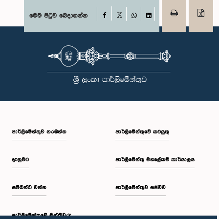
Facebook
මෙම පිටුව බෙදාගන්න
X
WhatsApp
LinkedIn
පාර්ලි‌මේන්තුව නරඹන්න
පාර්ලිමේන්තුවේ කටයුතු
දැනුමට
පාර්ලිමේන්තු මහලේකම් කාර්යාලය
සම්බන්ධ වන්න
පාර්ලිමේන්තුව සජීවීව
පාර්ලි‌මේන්තුවේ මන්ත්‍රීවරු