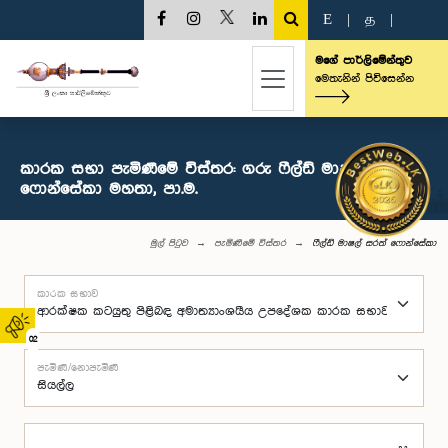
E
|
த
|
මගේ පාර්ලිමේන්තුව
මෙතැනින් පිවිසෙන්න
කාරක සභා පැමිණීමේ විස්තර: ගරු ෆීල්ඩ් මාෂල් සරත්
ෆොන්සේකා මහතා, පා.ම.
මුල් පිටුව
පැමිණීමේ විස්තර
ෆීල්ඩ් මාෂල් සරත් ෆොන්සේකා
කාරක සභාව
02
පැමිණි/නොපැමිණි