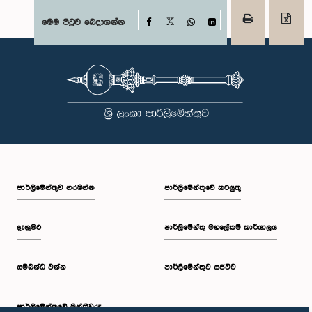
Facebook
මෙම පිටුව බෙදාගන්න
X
WhatsApp
LinkedIn
පාර්ලි‌මේන්තුව නරඹන්න
පාර්ලිමේන්තුවේ කටයුතු
දැනුමට
පාර්ලිමේන්තු මහලේකම් කාර්යාලය
සම්බන්ධ වන්න
පාර්ලිමේන්තුව සජීවීව
පාර්ලි‌මේන්තුවේ මන්ත්‍රීවරු