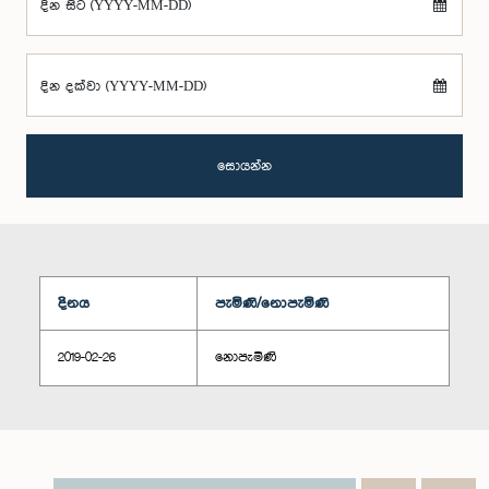
දින සිට (YYYY-MM-DD)
දින දක්වා (YYYY-MM-DD)
සොයන්න
දිනය
පැමිණි/නොපැමිණි
2019-02-26
නොපැමිණි