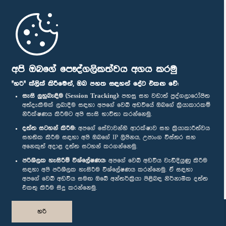
මුල් පිටුව
පාර්ලිමේන්තු ජංගම යෙදුම
අපි ඔබගේ පෞද්ගලිකත්වය අගය කරමු
"හරි" ක්ලික් කිරීමෙන්, ඔබ පහත සඳහන් දේට එකඟ වේ:
සැසි ලුහුබැඳීම (Session Tracking):
පහසු සහ වඩාත් පුද්ගලාරෝපිත
අත්දැකීමක් ලබාදීම සඳහා අපගේ වෙබ් අඩවියේ ඔබගේ ක්‍රියාකාරකම්
නිරීක්ෂණය කිරීමට අපි සැසි භාවිතා කරන්නෙමු.
අප හා සම්බන්ධ වී සිටින්න :
දත්ත සටහන් කිරීම:
අපගේ සේවාවන්හි ආරක්ෂාව සහ ක්‍රියාකාරීත්වය
සහතික කිරීම සඳහා අපි ඔබගේ IP ලිපිනය, උපාංග විස්තර සහ
අනෙකුත් අදාළ දත්ත සටහන් කරගන්නෙමු.
සම්මාන
පරිශීලක හැසිරීම් විශ්ලේෂණය:
අපගේ වෙබ් අඩවිය වැඩිදියුණු කිරීම
සඳහා අපි පරිශීලක හැසිරීම විශ්ලේෂණය කරන්නෙමු. ඒ සඳහා
අපගේ වෙබ් අඩවිය සමඟ ඔබේ අන්තර්ක්‍රියා පිළිබඳ නිර්නාමික දත්ත
පෞද්ගලිකත්ව ප්‍රතිපත්තිය
එකතු කිරීම සිදු කරන්නෙමු.
© ශ්‍රී ලංකා පාර්ලි‌මේන්තුව.
හරි
සියලු හිමිකම් ඇවිරිණි.
නිර්මාණය සහ සංවර්ධනය
TekGeeks