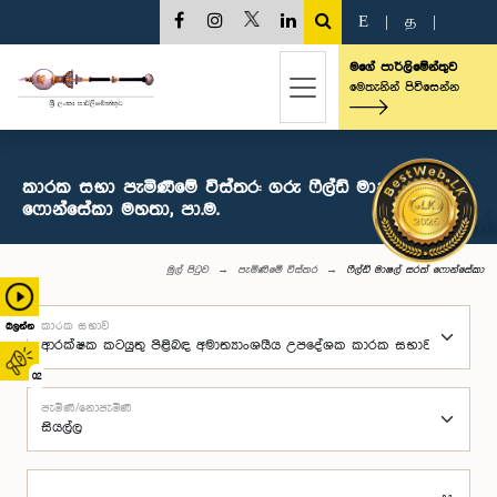
E
|
த
|
මගේ පාර්ලිමේන්තුව
මෙතැනින් පිවිසෙන්න
කාරක සභා පැමිණීමේ විස්තර: ගරු ෆීල්ඩ් මාෂල් සරත්
ෆොන්සේකා මහතා, පා.ම.
මුල් පිටුව
පැමිණීමේ විස්තර
ෆීල්ඩ් මාෂල් සරත් ෆොන්සේකා
කාරක සභාව
බලන්න
02
පැමිණි/නොපැමිණි