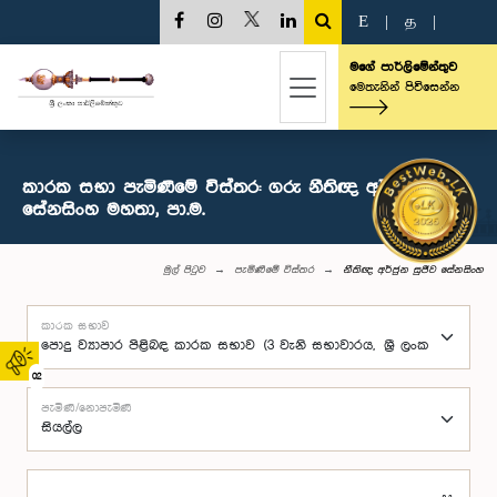
E
|
த
|
මගේ පාර්ලිමේන්තුව
මෙතැනින් පිවිසෙන්න
කාරක සභා පැමිණීමේ විස්තර: ගරු නීතිඥ අර්ජුන සුජීව
සේනසිංහ මහතා, පා.ම.
මුල් පිටුව
පැමිණීමේ විස්තර
නීතිඥ අර්ජුන සුජීව සේනසිංහ
කාරක සභාව
02
පැමිණි/නොපැමිණි