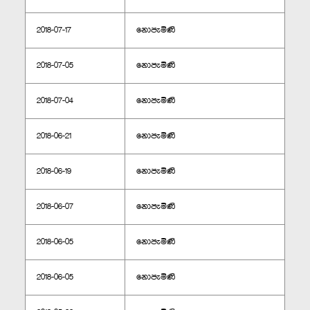
2018-07-17
නොපැමිණි
2018-07-05
නොපැමිණි
2018-07-04
නොපැමිණි
2018-06-21
නොපැමිණි
2018-06-19
නොපැමිණි
2018-06-07
නොපැමිණි
2018-06-05
නොපැමිණි
2018-06-05
නොපැමිණි