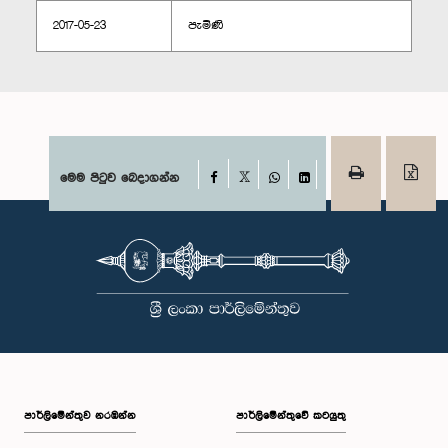
2017-05-23
පැමිණි
Facebook
මෙම පිටුව බෙදාගන්න
X
WhatsApp
LinkedIn
පාර්ලි‌මේන්තුව නරඹන්න
පාර්ලිමේන්තුවේ කටයුතු