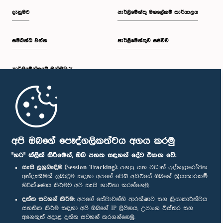
දැනුමට
පාර්ලිමේන්තු මහලේකම් කාර්යාලය
සම්බන්ධ වන්න
පාර්ලිමේන්තුව සජීවීව
පාර්ලි‌මේන්තුවේ මන්ත්‍රීවරු
මුල් පිටුව
පාර්ලිමේන්තු ජංගම යෙදුම
අපි ඔබගේ පෞද්ගලිකත්වය අගය කරමු
"හරි" ක්ලික් කිරීමෙන්, ඔබ පහත සඳහන් දේට එකඟ වේ:
සැසි ලුහුබැඳීම (Session Tracking):
පහසු සහ වඩාත් පුද්ගලාරෝපිත
අත්දැකීමක් ලබාදීම සඳහා අපගේ වෙබ් අඩවියේ ඔබගේ ක්‍රියාකාරකම්
නිරීක්ෂණය කිරීමට අපි සැසි භාවිතා කරන්නෙමු.
අප හා සම්බන්ධ වී සිටින්න :
දත්ත සටහන් කිරීම:
අපගේ සේවාවන්හි ආරක්ෂාව සහ ක්‍රියාකාරීත්වය
සහතික කිරීම සඳහා අපි ඔබගේ IP ලිපිනය, උපාංග විස්තර සහ
අනෙකුත් අදාළ දත්ත සටහන් කරගන්නෙමු.