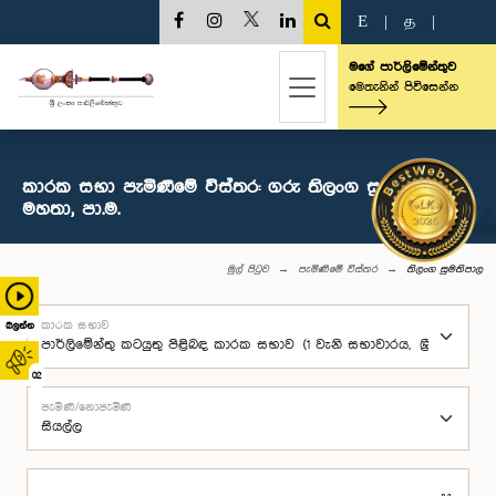
E
|
த
|
මගේ පාර්ලිමේන්තුව
මෙතැනින් පිවිසෙන්න
කාරක සභා පැමිණීමේ විස්තර: ගරු තිලංග සුමතිපාල
මහතා, පා.ම.
මුල් පිටුව
පැමිණීමේ විස්තර
තිලංග සුමතිපාල
කාරක සභාව
බලන්න
02
පැමිණි/නොපැමිණි