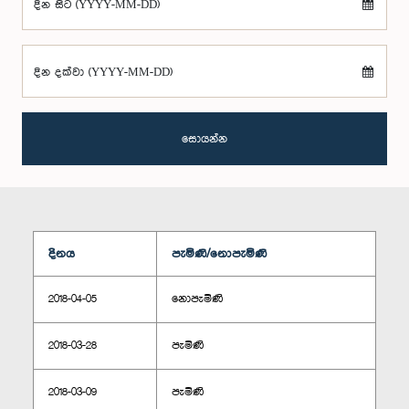
දින සිට (YYYY-MM-DD)
දින දක්වා (YYYY-MM-DD)
සොයන්න
දිනය
පැමිණි/නොපැමිණි
2018-04-05
නොපැමිණි
2018-03-28
පැමිණි
2018-03-09
පැමිණි