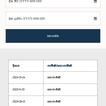
දින සිට (YYYY-MM-DD)
දින දක්වා (YYYY-MM-DD)
සොයන්න
දිනය
පැමිණි/නොපැමිණි
2024-01-24
නොපැමිණි
2023-11-23
නොපැමිණි
2023-09-21
නොපැමිණි