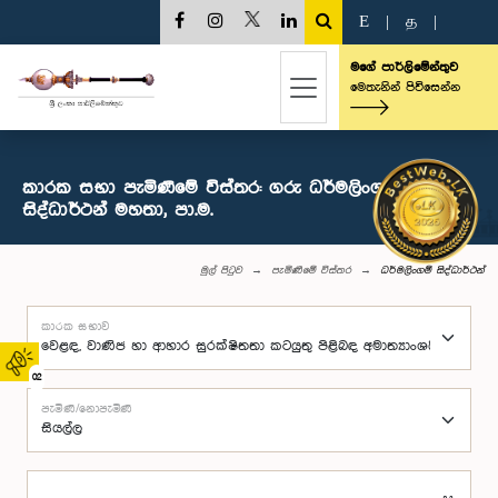
E
|
த
|
මගේ පාර්ලිමේන්තුව
මෙතැනින් පිවිසෙන්න
කාරක සභා පැමිණීමේ විස්තර: ගරු ධර්මලිංගම්
සිද්ධාර්ථන් මහතා, පා.ම.
මුල් පිටුව
පැමිණීමේ විස්තර
ධර්මලිංගම් සිද්ධාර්ථන්
කාරක සභාව
02
පැමිණි/නොපැමිණි