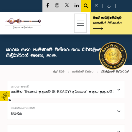
E
|
த
|
මගේ පාර්ලිමේන්තුව
මෙතැනින් පිවිසෙන්න
කාරක සභා පැමිණීමේ විස්තර: ගරු ධර්මලිංගම්
සිද්ධාර්ථන් මහතා, පා.ම.
මුල් පිටුව
පැමිණීමේ විස්තර
ධර්මලිංගම් සිද්ධාර්ථන්
කාරක සභාව
02
පැමිණි/නොපැමිණි