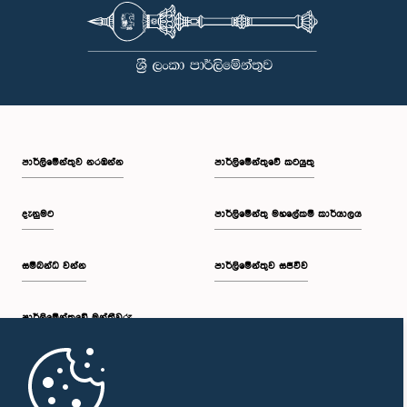
පාර්ලි‌මේන්තුව නරඹන්න
පාර්ලිමේන්තුවේ කටයුතු
දැනුමට
පාර්ලිමේන්තු මහලේකම් කාර්යාලය
සම්බන්ධ වන්න
පාර්ලිමේන්තුව සජීවීව
පාර්ලි‌මේන්තුවේ මන්ත්‍රීවරු
මුල් පිටුව