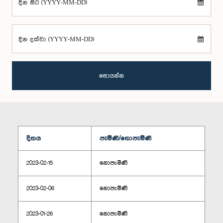
දින සිට (YYYY-MM-DD)
දින දක්වා (YYYY-MM-DD)
සොයන්න
දිනය
පැමිණි/නොපැමිණි
2023-02-15
නොපැමිණි
2023-02-06
නොපැමිණි
2023-01-26
නොපැමිණි