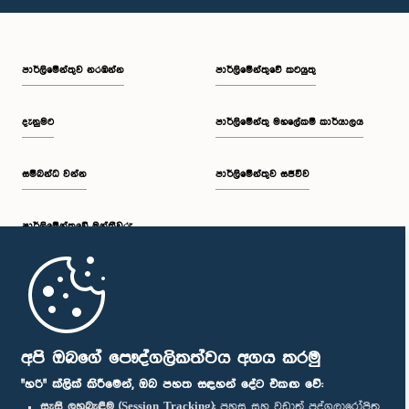
පාර්ලි‌මේන්තුව නරඹන්න
පාර්ලිමේන්තුවේ කටයුතු
දැනුමට
පාර්ලිමේන්තු මහලේකම් කාර්යාලය
සම්බන්ධ වන්න
පාර්ලිමේන්තුව සජීවීව
පාර්ලි‌මේන්තුවේ මන්ත්‍රීවරු
මුල් පිටුව
පාර්ලිමේන්තු ජංගම යෙදුම
අපි ඔබගේ පෞද්ගලිකත්වය අගය කරමු
"හරි" ක්ලික් කිරීමෙන්, ඔබ පහත සඳහන් දේට එකඟ වේ:
සැසි ලුහුබැඳීම (Session Tracking):
පහසු සහ වඩාත් පුද්ගලාරෝපිත