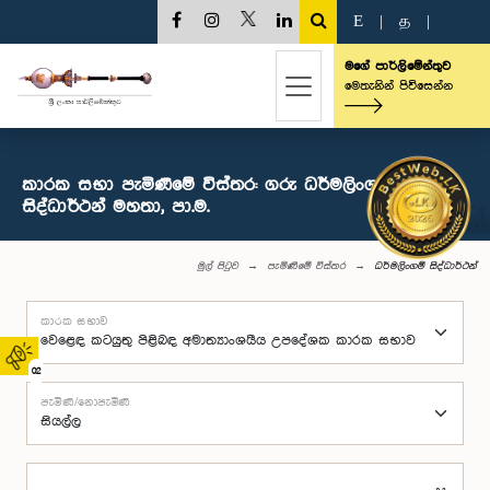
E
|
த
|
මගේ පාර්ලිමේන්තුව
මෙතැනින් පිවිසෙන්න
කාරක සභා පැමිණීමේ විස්තර: ගරු ධර්මලිංගම්
සිද්ධාර්ථන් මහතා, පා.ම.
මුල් පිටුව
පැමිණීමේ විස්තර
ධර්මලිංගම් සිද්ධාර්ථන්
කාරක සභාව
02
පැමිණි/නොපැමිණි