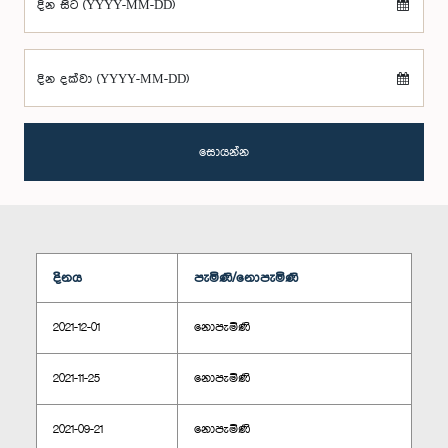
දින සිට (YYYY-MM-DD)
දින දක්වා (YYYY-MM-DD)
සොයන්න
දිනය
පැමිණි/නොපැමිණි
2021-12-01
නොපැමිණි
2021-11-25
නොපැමිණි
2021-09-21
නොපැමිණි