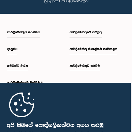
පාර්ලි‌මේන්තුව නරඹන්න
පාර්ලිමේන්තුවේ කටයුතු
දැනුමට
පාර්ලිමේන්තු මහලේකම් කාර්යාලය
සම්බන්ධ වන්න
පාර්ලිමේන්තුව සජීවීව
පාර්ලි‌මේන්තුවේ මන්ත්‍රීවරු
මුල් පිටුව
පාර්ලිමේන්තු ජංගම යෙදුම
අපි ඔබගේ පෞද්ගලිකත්වය අගය කරමු