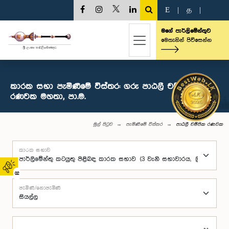
E
|
த
|
මගේ පාර්ලිමේන්තුව
මෙතැනින් පිවිසෙන්න
කාරක සභා පැමිණීමේ විස්තර: ගරු පාඨලී චම්පික
රණවක මහතා, පා.ම.
මුල් පිටුව
පැමිණීමේ විස්තර
පාඨලී චම්පික රණවක
කාරක සභාව
02
පැමිණි/නොපැමිණි