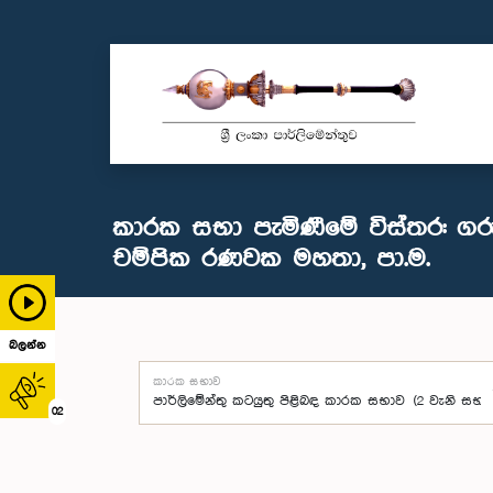
කාරක සභා පැමිණීමේ විස්තර: ගර
චම්පික රණවක මහතා, පා.ම.
බලන්න
කාරක සභාව
02