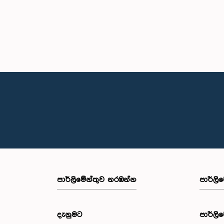
පාර්ලි‌මේන්තුව නරඹන්න
පාර්ලි
දැනුමට
පාර්ලි