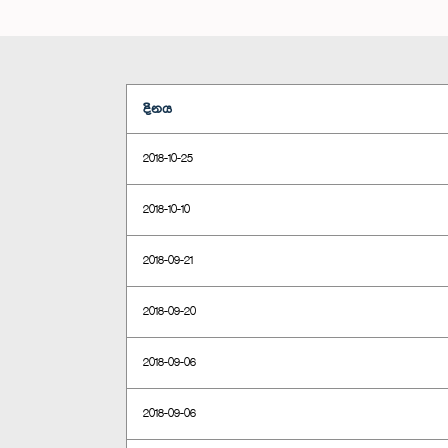
දිනය
2018-10-25
2018-10-10
2018-09-21
2018-09-20
2018-09-06
2018-09-06