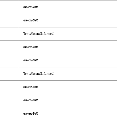
නොපැමිණි
නොපැමිණි
Text.Absent(Informed)
නොපැමිණි
නොපැමිණි
Text.Absent(Informed)
නොපැමිණි
නොපැමිණි
නොපැමිණි