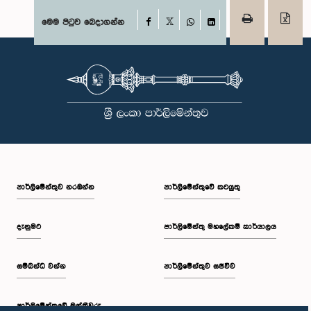
Facebook
මෙම පිටුව බෙදාගන්න
X
WhatsApp
LinkedIn
පාර්ලි‌මේන්තුව නරඹන්න
පාර්ලිමේන්තුවේ කටයුතු
දැනුමට
පාර්ලිමේන්තු මහලේකම් කාර්යාලය
සම්බන්ධ වන්න
පාර්ලිමේන්තුව සජීවීව
පාර්ලි‌මේන්තුවේ මන්ත්‍රීවරු