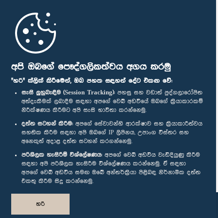
මුල් පිටුව
පාර්ලිමේන්තු ජංගම යෙදුම
අපි ඔබගේ පෞද්ගලිකත්වය අගය කරමු
"හරි" ක්ලික් කිරීමෙන්, ඔබ පහත සඳහන් දේට එකඟ වේ:
සැසි ලුහුබැඳීම (Session Tracking):
පහසු සහ වඩාත් පුද්ගලාරෝපිත
අත්දැකීමක් ලබාදීම සඳහා අපගේ වෙබ් අඩවියේ ඔබගේ ක්‍රියාකාරකම්
නිරීක්ෂණය කිරීමට අපි සැසි භාවිතා කරන්නෙමු.
අප හා සම්බන්ධ වී සිටින්න :
දත්ත සටහන් කිරීම:
අපගේ සේවාවන්හි ආරක්ෂාව සහ ක්‍රියාකාරීත්වය
සහතික කිරීම සඳහා අපි ඔබගේ IP ලිපිනය, උපාංග විස්තර සහ
අනෙකුත් අදාළ දත්ත සටහන් කරගන්නෙමු.
සම්මාන
පරිශීලක හැසිරීම් විශ්ලේෂණය:
අපගේ වෙබ් අඩවිය වැඩිදියුණු කිරීම
සඳහා අපි පරිශීලක හැසිරීම විශ්ලේෂණය කරන්නෙමු. ඒ සඳහා
අපගේ වෙබ් අඩවිය සමඟ ඔබේ අන්තර්ක්‍රියා පිළිබඳ නිර්නාමික දත්ත
පෞද්ගලිකත්ව ප්‍රතිපත්තිය
එකතු කිරීම සිදු කරන්නෙමු.
© ශ්‍රී ලංකා පාර්ලි‌මේන්තුව.
හරි
සියලු හිමිකම් ඇවිරිණි.
නිර්මාණය සහ සංවර්ධනය
TekGeeks