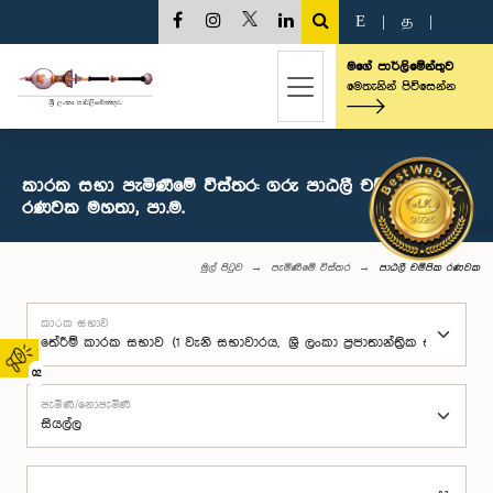
E
|
த
|
මගේ පාර්ලිමේන්තුව
මෙතැනින් පිවිසෙන්න
කාරක සභා පැමිණීමේ විස්තර: ගරු පාඨලී චම්පික
රණවක මහතා, පා.ම.
මුල් පිටුව
පැමිණීමේ විස්තර
පාඨලී චම්පික රණවක
කාරක සභාව
02
පැමිණි/නොපැමිණි