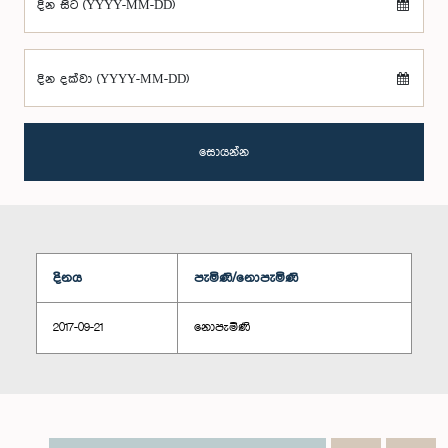
දින සිට (YYYY-MM-DD)
දින දක්වා (YYYY-MM-DD)
සොයන්න
දිනය
පැමිණි/නොපැමිණි
2017-09-21
නොපැමිණි