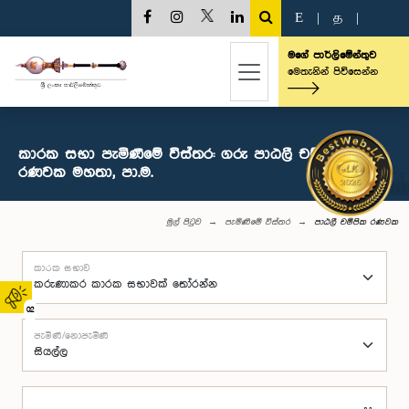
E
|
த
|
මගේ පාර්ලිමේන්තුව
මෙතැනින් පිවිසෙන්න
කාරක සභා පැමිණීමේ විස්තර: ගරු පාඨලී චම්පික
රණවක මහතා, පා.ම.
මුල් පිටුව
පැමිණීමේ විස්තර
පාඨලී චම්පික රණවක
කාරක සභාව
02
පැමිණි/නොපැමිණි