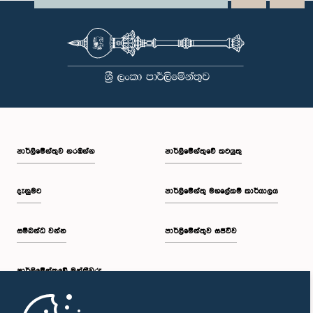
පාර්ලි‌මේන්තුව නරඹන්න
පාර්ලිමේන්තුවේ කටයුතු
දැනුමට
පාර්ලිමේන්තු මහලේකම් කාර්යාලය
සම්බන්ධ වන්න
පාර්ලිමේන්තුව සජීවීව
පාර්ලි‌මේන්තුවේ මන්ත්‍රීවරු
මුල් පිටුව