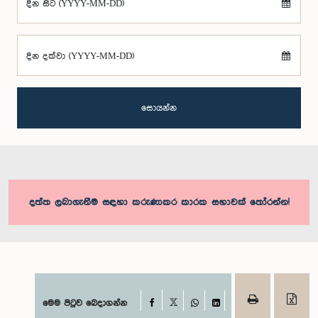
දින සිට (YYYY-MM-DD)
දින දක්වා (YYYY-MM-DD)
සොයන්න
දත්ත ලබාගැනීම සඳහා කරුණාකර කාරක සභාවක් තෝරන්න!
Facebook
මෙම පිටුව බෙදාගන්න
X
WhatsApp
LinkedIn