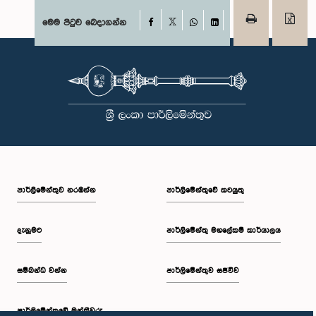
Facebook
මෙම පිටුව බෙදාගන්න
X
WhatsApp
LinkedIn
පාර්ලි‌මේන්තුව නරඹන්න
පාර්ලිමේන්තුවේ කටයුතු
දැනුමට
පාර්ලිමේන්තු මහලේකම් කාර්යාලය
සම්බන්ධ වන්න
පාර්ලිමේන්තුව සජීවීව
පාර්ලි‌මේන්තුවේ මන්ත්‍රීවරු