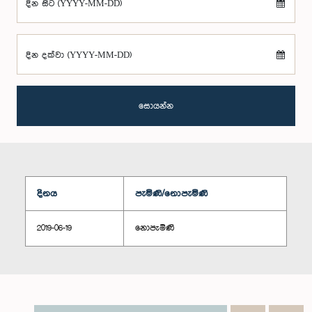
දින සිට (YYYY-MM-DD)
දින දක්වා (YYYY-MM-DD)
සොයන්න
දිනය
පැමිණි/නොපැමිණි
2019-06-19
නොපැමිණි