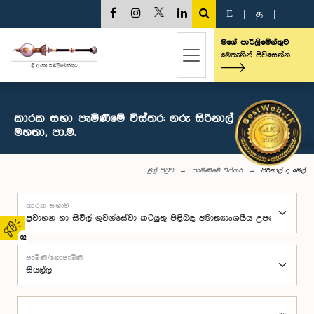
E
|
த
|
මගේ පාර්ලිමේන්තුව
මෙතැනින් පිවිසෙන්න
කාරක සභා පැමිණීමේ විස්තර: ගරු සිරිනාල් ද මෙල්
මහතා, පා.ම.
මුල් පිටුව
පැමිණීමේ විස්තර
සිරිනාල් ද මෙල්
කාරක සභාව
02
පැමිණි/නොපැමිණි