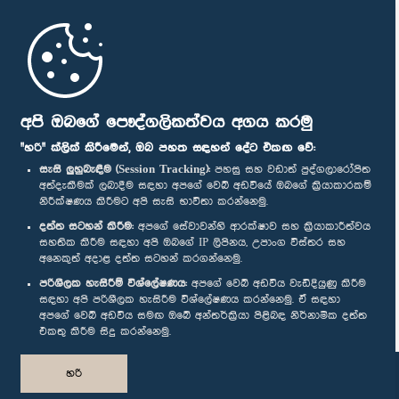
මුල් පිටුව
පාර්ලිමේන්තු ජංගම යෙදුම
අපි ඔබගේ පෞද්ගලිකත්වය අගය කරමු
"හරි" ක්ලික් කිරීමෙන්, ඔබ පහත සඳහන් දේට එකඟ වේ:
සැසි ලුහුබැඳීම (Session Tracking):
පහසු සහ වඩාත් පුද්ගලාරෝපිත
අත්දැකීමක් ලබාදීම සඳහා අපගේ වෙබ් අඩවියේ ඔබගේ ක්‍රියාකාරකම්
නිරීක්ෂණය කිරීමට අපි සැසි භාවිතා කරන්නෙමු.
අප හා සම්බන්ධ වී සිටින්න :
දත්ත සටහන් කිරීම:
අපගේ සේවාවන්හි ආරක්ෂාව සහ ක්‍රියාකාරීත්වය
සහතික කිරීම සඳහා අපි ඔබගේ IP ලිපිනය, උපාංග විස්තර සහ
අනෙකුත් අදාළ දත්ත සටහන් කරගන්නෙමු.
සම්මාන
පරිශීලක හැසිරීම් විශ්ලේෂණය:
අපගේ වෙබ් අඩවිය වැඩිදියුණු කිරීම
සඳහා අපි පරිශීලක හැසිරීම විශ්ලේෂණය කරන්නෙමු. ඒ සඳහා
අපගේ වෙබ් අඩවිය සමඟ ඔබේ අන්තර්ක්‍රියා පිළිබඳ නිර්නාමික දත්ත
පෞද්ගලිකත්ව ප්‍රතිපත්තිය
එකතු කිරීම සිදු කරන්නෙමු.
© ශ්‍රී ලංකා පාර්ලි‌මේන්තුව.
හරි
සියලු හිමිකම් ඇවිරිණි.
නිර්මාණය සහ සංවර්ධනය
TekGeeks