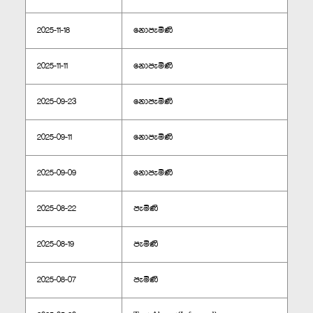
2025-11-18
නොපැමිණි
2025-11-11
නොපැමිණි
2025-09-23
නොපැමිණි
2025-09-11
නොපැමිණි
2025-09-09
නොපැමිණි
2025-08-22
පැමිණි
2025-08-19
පැමිණි
2025-08-07
පැමිණි