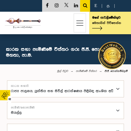
E
|
த
|
මගේ පාර්ලිමේන්තුව
මෙතැනින් පිවිසෙන්න
කාරක සභා පැමිණීමේ විස්තර: ගරු ජී.ජී. පොන්නම්බලම්
මහතා, පා.ම.
මුල් පිටුව
පැමිණීමේ විස්තර
ජී.ජී. පොන්නම්බලම්
කාරක සභාව
02
පැමිණි/නොපැමිණි