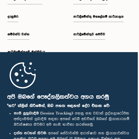
දැනුමට
පාර්ලිමේන්තු මහලේකම් කාර්යාලය
සම්බන්ධ වන්න
පාර්ලිමේන්තුව සජීවීව
පාර්ලි‌මේන්තුවේ මන්ත්‍රීවරු
මුල් පිටුව
පාර්ලිමේන්තු ජංගම යෙදුම
අපි ඔබගේ පෞද්ගලිකත්වය අගය කරමු
"හරි" ක්ලික් කිරීමෙන්, ඔබ පහත සඳහන් දේට එකඟ වේ:
සැසි ලුහුබැඳීම (Session Tracking):
පහසු සහ වඩාත් පුද්ගලාරෝපිත
අත්දැකීමක් ලබාදීම සඳහා අපගේ වෙබ් අඩවියේ ඔබගේ ක්‍රියාකාරකම්
නිරීක්ෂණය කිරීමට අපි සැසි භාවිතා කරන්නෙමු.
අප හා සම්බන්ධ වී සිටින්න :
දත්ත සටහන් කිරීම:
අපගේ සේවාවන්හි ආරක්ෂාව සහ ක්‍රියාකාරීත්වය
සහතික කිරීම සඳහා අපි ඔබගේ IP ලිපිනය, උපාංග විස්තර සහ