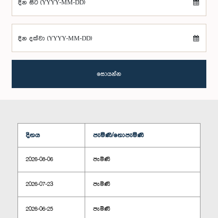
දින සිට (YYYY-MM-DD)
දින දක්වා (YYYY-MM-DD)
සොයන්න
දිනය
පැමිණි/නොපැමිණි
2026-08-06
පැමිණි
2026-07-23
පැමිණි
2026-06-25
පැමිණි