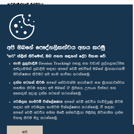
පාර්ලි‌මේන්තුවේ මන්ත්‍රීවරු
මුල් පිටුව
පාර්ලිමේන්තු ජංගම යෙදුම
අපි ඔබගේ පෞද්ගලිකත්වය අගය කරමු
"හරි" ක්ලික් කිරීමෙන්, ඔබ පහත සඳහන් දේට එකඟ වේ:
සැසි ලුහුබැඳීම (Session Tracking):
පහසු සහ වඩාත් පුද්ගලාරෝපිත
අත්දැකීමක් ලබාදීම සඳහා අපගේ වෙබ් අඩවියේ ඔබගේ ක්‍රියාකාරකම්
නිරීක්ෂණය කිරීමට අපි සැසි භාවිතා කරන්නෙමු.
අප හා සම්බන්ධ වී සිටින්න :
දත්ත සටහන් කිරීම:
අපගේ සේවාවන්හි ආරක්ෂාව සහ ක්‍රියාකාරීත්වය
සහතික කිරීම සඳහා අපි ඔබගේ IP ලිපිනය, උපාංග විස්තර සහ
අනෙකුත් අදාළ දත්ත සටහන් කරගන්නෙමු.
සම්මාන
පරිශීලක හැසිරීම් විශ්ලේෂණය:
අපගේ වෙබ් අඩවිය වැඩිදියුණු කිරීම
සඳහා අපි පරිශීලක හැසිරීම විශ්ලේෂණය කරන්නෙමු. ඒ සඳහා
අපගේ වෙබ් අඩවිය සමඟ ඔබේ අන්තර්ක්‍රියා පිළිබඳ නිර්නාමික දත්ත
පෞද්ගලිකත්ව ප්‍රතිපත්තිය
එකතු කිරීම සිදු කරන්නෙමු.
© ශ්‍රී ලංකා පාර්ලි‌මේන්තුව.
හරි