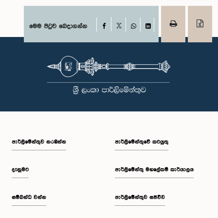
Facebook
මෙම පිටුව බෙදාගන්න
X
WhatsApp
LinkedIn
පාර්ලි‌මේන්තුව නරඹන්න
පාර්ලිමේන්තුවේ කටයුතු
දැනුමට
පාර්ලිමේන්තු මහලේකම් කාර්යාලය
සම්බන්ධ වන්න
පාර්ලිමේන්තුව සජීවීව