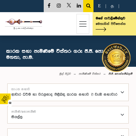
E
|
த
|
මගේ පාර්ලිමේන්තුව
මෙතැනින් පිවිසෙන්න
කාරක සභා පැමිණීමේ විස්තර: ගරු ජී.ජී. පොන්නම්බලම්
මහතා, පා.ම.
මුල් පිටුව
පැමිණීමේ විස්තර
ජී.ජී. පොන්නම්බලම්
කාරක සභාව
02
පැමිණි/නොපැමිණි