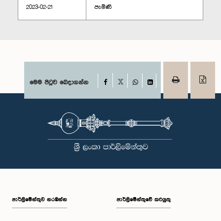
2023-02-21
පැමිණි
Facebook
මෙම පිටුව බෙදාගන්න
X
WhatsApp
LinkedIn
පාර්ලි‌මේන්තුව නරඹන්න
පාර්ලිමේන්තුවේ කටයුතු