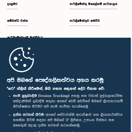
දැනුමට
පාර්ලිමේන්තු මහලේකම් කාර්යාලය
සම්බන්ධ වන්න
පාර්ලිමේන්තුව සජීවීව
පාර්ලි‌මේන්තුවේ මන්ත්‍රීවරු
මුල් පිටුව
පාර්ලිමේන්තු ජංගම යෙදුම
අපි ඔබගේ පෞද්ගලිකත්වය අගය කරමු
"හරි" ක්ලික් කිරීමෙන්, ඔබ පහත සඳහන් දේට එකඟ වේ:
සැසි ලුහුබැඳීම (Session Tracking):
පහසු සහ වඩාත් පුද්ගලාරෝපිත
අත්දැකීමක් ලබාදීම සඳහා අපගේ වෙබ් අඩවියේ ඔබගේ ක්‍රියාකාරකම්
නිරීක්ෂණය කිරීමට අපි සැසි භාවිතා කරන්නෙමු.
අප හා සම්බන්ධ වී සිටින්න :
දත්ත සටහන් කිරීම:
අපගේ සේවාවන්හි ආරක්ෂාව සහ ක්‍රියාකාරීත්වය
සහතික කිරීම සඳහා අපි ඔබගේ IP ලිපිනය, උපාංග විස්තර සහ
අනෙකුත් අදාළ දත්ත සටහන් කරගන්නෙමු.
සම්මාන