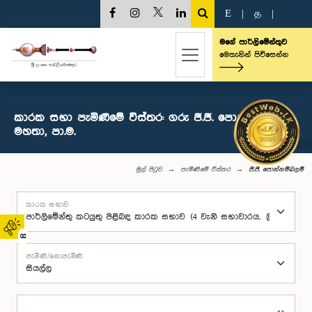
E
|
த
|
මගේ පාර්ලිමේන්තුව
මෙතැනින් පිවිසෙන්න
කාරක සභා පැමිණීමේ විස්තර: ගරු ජී.ජී. පොන්නම්බලම්
මහතා, පා.ම.
මුල් පිටුව
පැමිණීමේ විස්තර
ජී.ජී. පොන්නම්බලම්
කාරක සභාව
02
පැමිණි/නොපැමිණි