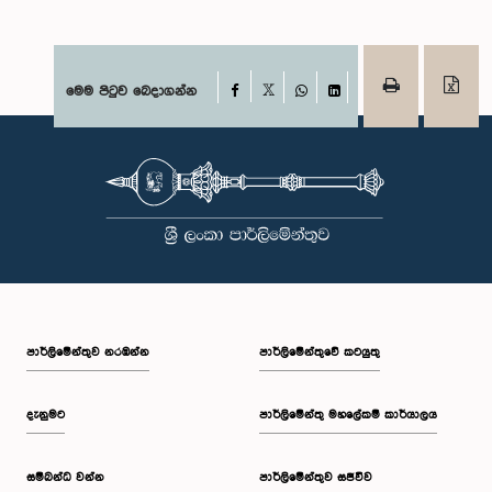
Facebook
මෙම පිටුව බෙදාගන්න
X
WhatsApp
LinkedIn
පාර්ලි‌මේන්තුව නරඹන්න
පාර්ලිමේන්තුවේ කටයුතු
දැනුමට
පාර්ලිමේන්තු මහලේකම් කාර්යාලය
සම්බන්ධ වන්න
පාර්ලිමේන්තුව සජීවීව