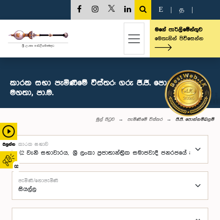
E
|
த
|
මගේ පාර්ලිමේන්තුව
මෙතැනින් පිවිසෙන්න
කාරක සභා පැමිණීමේ විස්තර: ගරු ජී.ජී. පොන්නම්බලම්
මහතා, පා.ම.
මුල් පිටුව
පැමිණීමේ විස්තර
ජී.ජී. පොන්නම්බලම්
කාරක සභාව
බලන්න
02
පැමිණි/නොපැමිණි