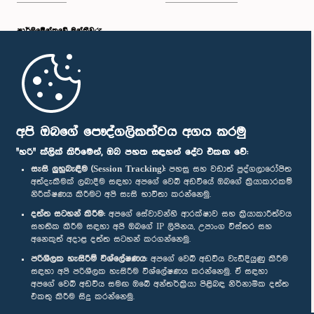
පාර්ලි‌මේන්තුවේ මන්ත්‍රීවරු
මුල් පිටුව
පාර්ලිමේන්තු ජංගම යෙදුම
අපි ඔබගේ පෞද්ගලිකත්වය අගය කරමු
"හරි" ක්ලික් කිරීමෙන්, ඔබ පහත සඳහන් දේට එකඟ වේ:
සැසි ලුහුබැඳීම (Session Tracking):
පහසු සහ වඩාත් පුද්ගලාරෝපිත
අත්දැකීමක් ලබාදීම සඳහා අපගේ වෙබ් අඩවියේ ඔබගේ ක්‍රියාකාරකම්
නිරීක්ෂණය කිරීමට අපි සැසි භාවිතා කරන්නෙමු.
අප හා සම්බන්ධ වී සිටින්න :
දත්ත සටහන් කිරීම:
අපගේ සේවාවන්හි ආරක්ෂාව සහ ක්‍රියාකාරීත්වය
සහතික කිරීම සඳහා අපි ඔබගේ IP ලිපිනය, උපාංග විස්තර සහ
අනෙකුත් අදාළ දත්ත සටහන් කරගන්නෙමු.
සම්මාන
පරිශීලක හැසිරීම් විශ්ලේෂණය:
අපගේ වෙබ් අඩවිය වැඩිදියුණු කිරීම
සඳහා අපි පරිශීලක හැසිරීම විශ්ලේෂණය කරන්නෙමු. ඒ සඳහා
අපගේ වෙබ් අඩවිය සමඟ ඔබේ අන්තර්ක්‍රියා පිළිබඳ නිර්නාමික දත්ත
පෞද්ගලිකත්ව ප්‍රතිපත්තිය
එකතු කිරීම සිදු කරන්නෙමු.