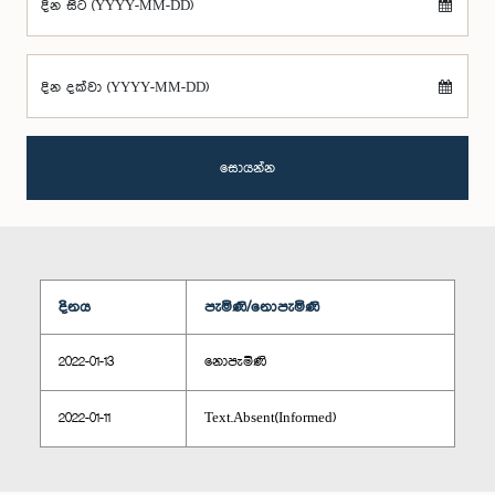
දින සිට (YYYY-MM-DD)
දින දක්වා (YYYY-MM-DD)
සොයන්න
දිනය
පැමිණි/නොපැමිණි
2022-01-13
නොපැමිණි
2022-01-11
Text.Absent(Informed)