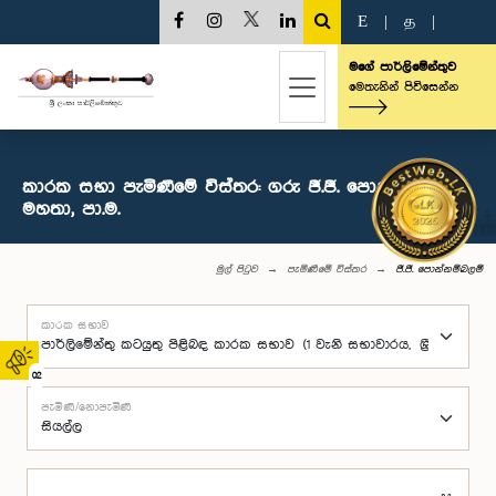
E
|
த
|
මගේ පාර්ලිමේන්තුව
මෙතැනින් පිවිසෙන්න
කාරක සභා පැමිණීමේ විස්තර: ගරු ජී.ජී. පොන්නම්බලම්
මහතා, පා.ම.
මුල් පිටුව
පැමිණීමේ විස්තර
ජී.ජී. පොන්නම්බලම්
කාරක සභාව
02
පැමිණි/නොපැමිණි