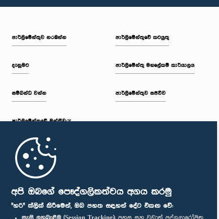
පාර්ලි‌මේන්තුව නරඹන්න
පාර්ලිමේන්තුවේ කටයුතු
දැනුමට
පාර්ලිමේන්තු මහලේකම් කාර්යාලය
සම්බන්ධ වන්න
පාර්ලිමේන්තුව සජීවීව
පාර්ලි‌මේන්තුවේ මන්ත්‍රීවරු
මුල් පිටුව
පාර්ලිමේන්තු ජංගම යෙදුම
අපි ඔබගේ පෞද්ගලිකත්වය අගය කරමු
"හරි" ක්ලික් කිරීමෙන්, ඔබ පහත සඳහන් දේට එකඟ වේ:
සැසි ලුහුබැඳීම (Session Tracking):
පහසු සහ වඩාත් පුද්ගලාරෝපිත