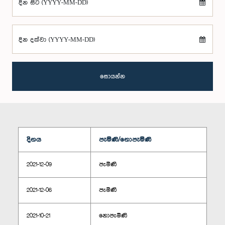
දින සිට (YYYY-MM-DD)
දින දක්වා (YYYY-MM-DD)
සොයන්න
දිනය
පැමිණි/නොපැමිණි
2021-12-09
පැමිණි
2021-12-06
පැමිණි
2021-10-21
නොපැමිණි