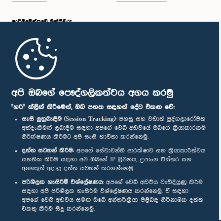
පාර්ලි‌මේන්තුවේ මන්ත්‍රීවරු
මුල් පිටුව
පාර්ලිමේන්තු ජංගම යෙදුම
අපි ඔබගේ පෞද්ගලිකත්වය අගය කරමු
"හරි" ක්ලික් කිරීමෙන්, ඔබ පහත සඳහන් දේට එකඟ වේ:
සැසි ලුහුබැඳීම (Session Tracking):
පහසු සහ වඩාත් පුද්ගලාරෝපිත
අත්දැකීමක් ලබාදීම සඳහා අපගේ වෙබ් අඩවියේ ඔබගේ ක්‍රියාකාරකම්
නිරීක්ෂණය කිරීමට අපි සැසි භාවිතා කරන්නෙමු.
අප හා සම්බන්ධ වී සිටින්න :
දත්ත සටහන් කිරීම:
අපගේ සේවාවන්හි ආරක්ෂාව සහ ක්‍රියාකාරීත්වය
සහතික කිරීම සඳහා අපි ඔබගේ IP ලිපිනය, උපාංග විස්තර සහ
අනෙකුත් අදාළ දත්ත සටහන් කරගන්නෙමු.
සම්මාන
පරිශීලක හැසිරීම් විශ්ලේෂණය:
අපගේ වෙබ් අඩවිය වැඩිදියුණු කිරීම
සඳහා අපි පරිශීලක හැසිරීම විශ්ලේෂණය කරන්නෙමු. ඒ සඳහා
අපගේ වෙබ් අඩවිය සමඟ ඔබේ අන්තර්ක්‍රියා පිළිබඳ නිර්නාමික දත්ත
පෞද්ගලිකත්ව ප්‍රතිපත්තිය
එකතු කිරීම සිදු කරන්නෙමු.