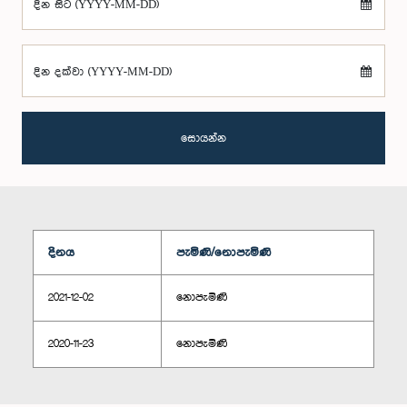
දින සිට (YYYY-MM-DD)
දින දක්වා (YYYY-MM-DD)
සොයන්න
දිනය
පැමිණි/නොපැමිණි
2021-12-02
නොපැමිණි
2020-11-23
නොපැමිණි