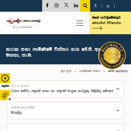
E
|
த
|
මගේ පාර්ලිමේන්තුව
මෙතැනින් පිවිසෙන්න
කාරක සභා පැමිණීමේ විස්තර: ගරු ජේ.සී. අලවතුවල
මහතා, පා.ම.
මුල් පිටුව
පැමිණීමේ විස්තර
ජේ.සී. අලවතුවල
කාරක සභාව
බලන්න
02
පැමිණි/නොපැමිණි