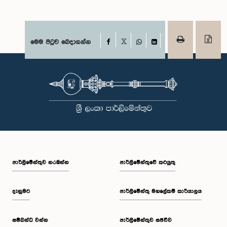
Facebook
මෙම පිටුව බෙදාගන්න
X
WhatsApp
LinkedIn
පාර්ලි‌මේන්තුව නරඹන්න
පාර්ලිමේන්තුවේ කටයුතු
දැනුමට
පාර්ලිමේන්තු මහලේකම් කාර්යාලය
සම්බන්ධ වන්න
පාර්ලිමේන්තුව සජීවීව