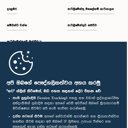
දැනුමට
පාර්ලිමේන්තු මහලේකම් කාර්යාලය
සම්බන්ධ වන්න
පාර්ලිමේන්තුව සජීවීව
පාර්ලි‌මේන්තුවේ මන්ත්‍රීවරු
මුල් පිටුව
පාර්ලිමේන්තු ජංගම යෙදුම
අපි ඔබගේ පෞද්ගලිකත්වය අගය කරමු
"හරි" ක්ලික් කිරීමෙන්, ඔබ පහත සඳහන් දේට එකඟ වේ:
සැසි ලුහුබැඳීම (Session Tracking):
පහසු සහ වඩාත් පුද්ගලාරෝපිත
අත්දැකීමක් ලබාදීම සඳහා අපගේ වෙබ් අඩවියේ ඔබගේ ක්‍රියාකාරකම්
නිරීක්ෂණය කිරීමට අපි සැසි භාවිතා කරන්නෙමු.
අප හා සම්බන්ධ වී සිටින්න :
දත්ත සටහන් කිරීම:
අපගේ සේවාවන්හි ආරක්ෂාව සහ ක්‍රියාකාරීත්වය
සහතික කිරීම සඳහා අපි ඔබගේ IP ලිපිනය, උපාංග විස්තර සහ
අනෙකුත් අදාළ දත්ත සටහන් කරගන්නෙමු.