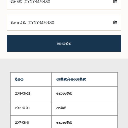
දින සිට (YYYY-MM-DD)
දින දක්වා (YYYY-MM-DD)
සොයන්න
දිනය
පැමිණි/නොපැමිණි
2019-08-29
නොපැමිණි
2017-10-09
පැමිණි
2017-08-11
නොපැමිණි