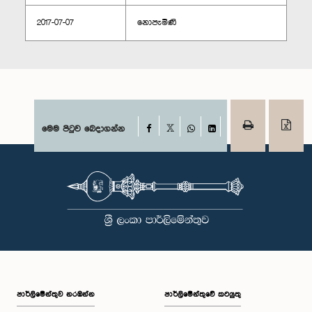
2017-07-07
නොපැමිණි
Facebook
මෙම පිටුව බෙදාගන්න
X
WhatsApp
LinkedIn
පාර්ලි‌මේන්තුව නරඹන්න
පාර්ලිමේන්තුවේ කටයුතු