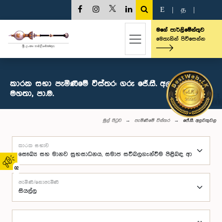
E
|
த
|
මගේ පාර්ලිමේන්තුව
මෙතැනින් පිවිසෙන්න
කාරක සභා පැමිණීමේ විස්තර: ගරු ජේ.සී. අලවතුවල
මහතා, පා.ම.
මුල් පිටුව
පැමිණීමේ විස්තර
ජේ.සී. අලවතුවල
කාරක සභාව
02
පැමිණි/නොපැමිණි