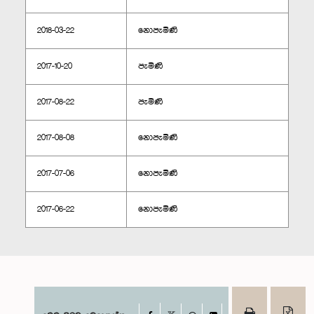
2018-03-22
නොපැමිණි
2017-10-20
පැමිණි
2017-08-22
පැමිණි
2017-08-08
නොපැමිණි
2017-07-06
නොපැමිණි
2017-06-22
නොපැමිණි