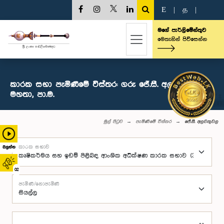
E
|
த
|
මගේ පාර්ලිමේන්තුව
මෙතැනින් පිවිසෙන්න
කාරක සභා පැමිණීමේ විස්තර: ගරු ජේ.සී. අලවතුවල
මහතා, පා.ම.
මුල් පිටුව
පැමිණීමේ විස්තර
ජේ.සී. අලවතුවල
කාරක සභාව
බලන්න
02
පැමිණි/නොපැමිණි